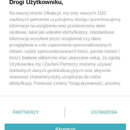
Drogi Użytkowniku,
Jarmark Bożonarodzeniowy 2022 w Katowicach
będzie rekordowo długi. Potrwa aż do 8 stycznia
Na naszej stronie 24kato.pl, my oraz naszych 1162
2023
Wydawca mediów
lokalnych
zaufanych partnerów uzyskujemy dostęp i przechowujemy
informacje na urządzeniu oraz przetwarzamy dane
osobowe, takie jak unikalne identyfikatory, standardowe
informacje wysyłane przez urządzenie czy dane
2 / 4
przeglądania w celu zapewniania spersonalizowanych
reklam, wybór spersonalizowanych treści, pomiar reklam i
Jarmark Bożonarodzeniowy
Nie zapomnij
treści, badanie odbiorców oraz ulepszanie usług. Za zgodą
zapoznać się z:
polityką prywatności
regulamin korzystania z portali
Użytkownika my i Zaufani Partnerzy możemy używać
2021, Katowice
Twoje
miasto
Skontakuj się
z nami
dokładnych danych geolokalizacyjnych oraz aktywnie
Piekary Śląskie
Kontakt
skanować charakterystykę urządzenia do celów
Chorzów
Wydawca
identyfikacji. Ponieważ cenimy Twoją prywatność, prosimy
Jarmark Bożonarodzeniowy 2021, Katowice
Tarnowskie Góry
Redakcja
Ruda Śląska
Newsletter
o zgodę na korzystanie z tych technologii poprzez
Świętochłowice
Reklama
kliknięcie „Akceptuję”. Zgoda jest dobrowolna i zawsze
Tychy
możesz ją zmienić/wycofać klikając przycisk ustawień
Bytom
Katowice
prywatności znajdujący się w lewym dolnym rogu strony
REKLAMA
PARTNERZY
USTAWIENIA
Gliwice
. Niektóre rodzaje przetwarzania danych nie wymagają
Zabrze
Zagłębie
zgody użytkownika, ale masz prawo sprzeciwić się
takiemu przetwarzaniu. Preferencje będą miały
Akceptuję