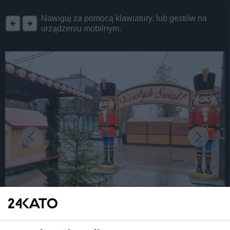
REKLAMA
Nawiguj za pomocą klawiatury, lub gestów na
urządzeniu mobilnym.
fot: Katarzyna Pachelska/24kato.pl