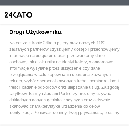
Drogi Użytkowniku,
Na naszej stronie 24kato.pl, my oraz naszych 1162
Wydawca mediów
lokalnych
zaufanych partnerów uzyskujemy dostęp i przechowujemy
informacje na urządzeniu oraz przetwarzamy dane
osobowe, takie jak unikalne identyfikatory, standardowe
informacje wysyłane przez urządzenie czy dane
przeglądania w celu zapewniania spersonalizowanych
reklam, wybór spersonalizowanych treści, pomiar reklam i
Nie zapomnij
treści, badanie odbiorców oraz ulepszanie usług. Za zgodą
zapoznać się z:
polityką prywatności
regulamin korzystania z portali
Użytkownika my i Zaufani Partnerzy możemy używać
Twoje
miasto
Skontakuj się
z nami
dokładnych danych geolokalizacyjnych oraz aktywnie
Piekary Śląskie
Kontakt
skanować charakterystykę urządzenia do celów
Chorzów
Wydawca
identyfikacji. Ponieważ cenimy Twoją prywatność, prosimy
Tarnowskie Góry
Redakcja
Ruda Śląska
Newsletter
o zgodę na korzystanie z tych technologii poprzez
Świętochłowice
Reklama
kliknięcie „Akceptuję”. Zgoda jest dobrowolna i zawsze
Tychy