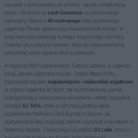
karuzele i rollercoastery po zmroku. Jazda z prędkością
blisko 100 km/h na
Lech Coasterze
czy podziwianie
panoramy Śląska z
40-metrowego
koła widokowego
Legendia Flower dostarczają niesamowitych emocji. W
nocy karuzele nabierają nowego, magicznego wymiaru,
mieniąc się tysiącami świateł i tworząc niepowtarzalną
atmosferę, która zapiera dech w piersiach.
W sezonie 2024 zaplanowano 7 edycji zabawy w Legendii
nocą, jednak najbliższa edycja - Magic Beats Party -
zapowiada się jako
najpiękniejsza i najbardziej wyjątkowa
w historii Legendia At Night. Na multimedialnej scenie,
wzbogaconej o nowoczesne oświetlenie i efekty specjalne,
wystąpi
DJ ToYa
, która w tym roku podbija serca
uczestników festiwalu Ultra Europe w Splicie. Jej
energetyczne sety rozgrzeją parkiet i wprawią wszystkich w
taneczny nastrój. Towarzyszyć jej będzie
DJ Lelle
, znany z
najlepszych klubów na Śląsku, który dostarczy