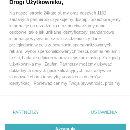
Restauracji Śląskich
Drogi Użytkowniku,
Na naszej stronie 24kato.pl, my oraz naszych 1162
Wydawca mediów
lokalnych
zaufanych partnerów uzyskujemy dostęp i przechowujemy
informacje na urządzeniu oraz przetwarzamy dane
osobowe, takie jak unikalne identyfikatory, standardowe
1 / 5
informacje wysyłane przez urządzenie czy dane
przeglądania w celu zapewniania spersonalizowanych
Już 24 lutego startuje II
reklam, wybór spersonalizowanych treści, pomiar reklam i
Nie zapomnij
treści, badanie odbiorców oraz ulepszanie usług. Za zgodą
edycja Festiwalu Restauracji
zapoznać się z:
polityką prywatności
regulamin korzystania z portali
Użytkownika my i Zaufani Partnerzy możemy używać
Twoje
miasto
Skontakuj się
z nami
Śląskich
dokładnych danych geolokalizacyjnych oraz aktywnie
Piekary Śląskie
Kontakt
skanować charakterystykę urządzenia do celów
Chorzów
Wydawca
identyfikacji. Ponieważ cenimy Twoją prywatność, prosimy
Tarnowskie Góry
Redakcja
Ruda Śląska
Newsletter
o zgodę na korzystanie z tych technologii poprzez
Świętochłowice
Reklama
kliknięcie „Akceptuję”. Zgoda jest dobrowolna i zawsze
Tychy
możesz ją zmienić/wycofać klikając przycisk ustawień
Bytom
Katowice
prywatności znajdujący się w lewym dolnym rogu strony
REKLAMA
PARTNERZY
USTAWIENIA
Gliwice
. Niektóre rodzaje przetwarzania danych nie wymagają
Zabrze
Zagłębie
zgody użytkownika, ale masz prawo sprzeciwić się
takiemu przetwarzaniu. Preferencje będą miały
Akceptuję