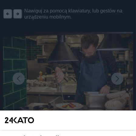
REKLAMA
Nawiguj za pomocą klawiatury, lub gestów na
urządzeniu mobilnym.
fot:
Już 24 lutego startuje II edycja Festiwalu