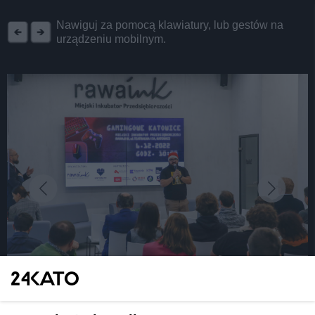
REKLAMA
Nawiguj za pomocą klawiatury, lub gestów na
urządzeniu mobilnym.
fot: S. Rybok
Już 6 grudnia 2024 r. trzecia odsłona