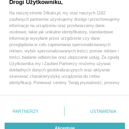
Gamingowych Katowic. W programie m.in.
Drogi Użytkowniku,
spotkanie z Patrykiem „Rojsonem” Rojewskim
Na naszej stronie 24kato.pl, my oraz naszych 1162
Wydawca mediów
lokalnych
zaufanych partnerów uzyskujemy dostęp i przechowujemy
informacje na urządzeniu oraz przetwarzamy dane
osobowe, takie jak unikalne identyfikatory, standardowe
informacje wysyłane przez urządzenie czy dane
1 / 2
przeglądania w celu zapewniania spersonalizowanych
reklam, wybór spersonalizowanych treści, pomiar reklam i
Gamingowe Katowice
Nie zapomnij
treści, badanie odbiorców oraz ulepszanie usług. Za zgodą
zapoznać się z:
polityką prywatności
regulamin korzystania z portali
Użytkownika my i Zaufani Partnerzy możemy używać
Twoje
miasto
Skontakuj się
z nami
dokładnych danych geolokalizacyjnych oraz aktywnie
To już trzecia edycja Gamingowych Katowic.
Piekary Śląskie
Kontakt
skanować charakterystykę urządzenia do celów
Chorzów
Wydawca
identyfikacji. Ponieważ cenimy Twoją prywatność, prosimy
Tarnowskie Góry
Redakcja
Ruda Śląska
Newsletter
o zgodę na korzystanie z tych technologii poprzez
Świętochłowice
Reklama
kliknięcie „Akceptuję”. Zgoda jest dobrowolna i zawsze
Tychy
możesz ją zmienić/wycofać klikając przycisk ustawień
Bytom
Katowice
prywatności znajdujący się w lewym dolnym rogu strony
REKLAMA
PARTNERZY
USTAWIENIA
Gliwice
. Niektóre rodzaje przetwarzania danych nie wymagają
Zabrze
Zagłębie
zgody użytkownika, ale masz prawo sprzeciwić się
takiemu przetwarzaniu. Preferencje będą miały
Akceptuję