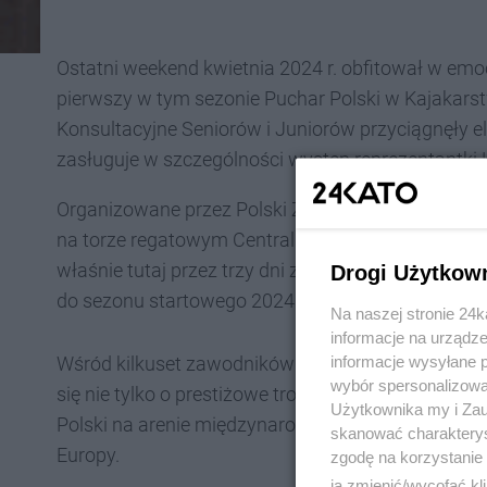
Ostatni weekend kwietnia 2024 r. obfitował w emo
pierwszy w tym sezonie Puchar Polski w Kajakars
Konsultacyjne Seniorów i Juniorów przyciągnęły el
zasługuje w szczególności występ reprezentantki 
Organizowane przez Polski Związek Kajakowy zawo
na torze regatowym Centralnego Ośrodka Sportu -
właśnie tutaj przez trzy dni zawodnicy mieli okaz
Drogi Użytkow
do sezonu startowego 2024.
Na naszej stronie 24
informacje na urządze
informacje wysyłane 
Wśród kilkuset zawodników zgłoszonych z 58 klub
wybór spersonalizowan
się nie tylko o prestiżowe trofea, ale także o mie
Użytkownika my i Zau
Polski na arenie międzynarodowej, w tym podczas 
skanować charakterys
Europy.
zgodę na korzystanie 
ją zmienić/wycofać kl