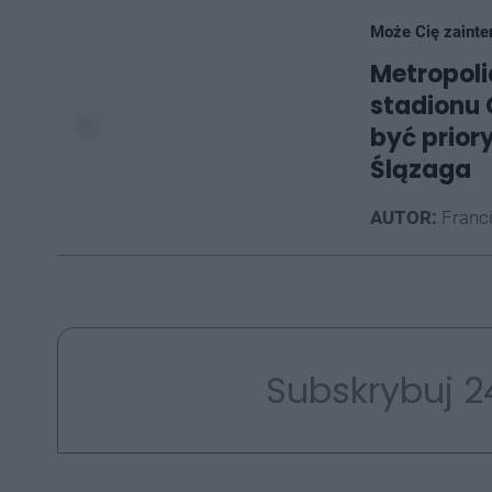
Może Cię zainte
Metropoli
stadionu 
być prior
Ślązaga
AUTOR:
Franc
Subskrybuj 2