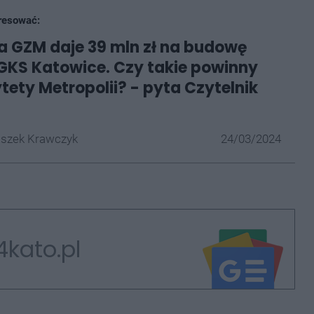
resować:
a GZM daje 39 mln zł na budowę
GKS Katowice. Czy takie powinny
ytety Metropolii? - pyta Czytelnik
iszek Krawczyk
24/03/2024
4kato.pl