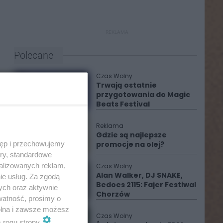
REKLAMA
Polecane
Czas Wolny
Trwają ostatnie
przygotowania do Magic
Beats Festival
Reklama
Gdzie są najlepsze
tęp i przechowujemy
promocje na olej?
ory, standardowe
alizowanych reklam,
Czas Wolny
Alan Walker, DJ SNAKE,
ie usług. Za zgodą
Bedoes 2115: Fajer Festiwal
ych oraz aktywnie
Chorzów
watność, prosimy o
wolna i zawsze możesz
Czas Wolny
m rogu strony
.