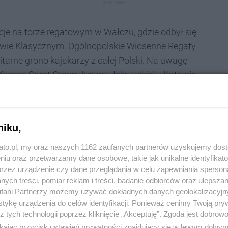
REKLAMA
cje na torze regatowym w Wałczu, gdzie odbył się
twie Klasycznym. Ogólnopolskie Wiosenne Regaty
itarne grono kajakarzy z całej Polski. Na uwagę
Kaman Sport Group Justyny Iskrzyckiej z Katowic.
dy miały miejsce w terminie 26-28 kwietnia 2024 r.
 Ośrodka Przygotowań Olimpijskich w Wałczu. To
ję zaprezentować swoje umiejętności i przygotowanie
niku,
kato.pl, my oraz naszych 1162 zaufanych partnerów uzyskujemy dos
niu oraz przetwarzamy dane osobowe, takie jak unikalne identyfikat
przez urządzenie czy dane przeglądania w celu zapewniania sperson
ów walka była bardzo zacięta. Rywalizacja toczyła
ych treści, pomiar reklam i treści, badanie odbiorców oraz ulepszan
jsca, które mogą otworzyć drogę do reprezentowania
fani Partnerzy możemy używać dokładnych danych geolokalizacyjn
tegorocznych igrzysk olimpijskich oraz mistrzostw
tykę urządzenia do celów identyfikacji. Ponieważ cenimy Twoją pry
z tych technologii poprzez kliknięcie „Akceptuję”. Zgoda jest dobro
ikając przycisk ustawień prywatności znajdujący się w lewym dolny