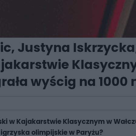
ic, Justyna Iskrzyck
ajakarstwie Klasyczn
rała wyścig na 1000
olski w Kajakarstwie Klasycznym w Wał
 igrzyska olimpijskie w Paryżu?