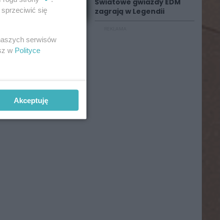
Światowe gwiazdy EDM
sprzeciwić się
zagrają w Legendii
REKLAMA
 naszych serwisów
esz w
Polityce
Akceptuję