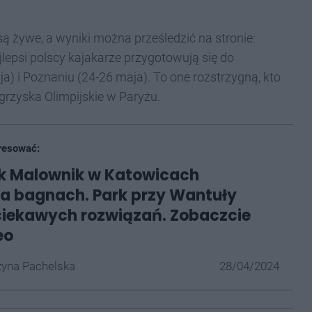
ą żywe, a wyniki można prześledzić na stronie:
lepsi polscy kajakarze przygotowują się do
 i Poznaniu (24-26 maja). To one rozstrzygną, kto
grzyska Olimpijskie w Paryżu.
resować:
k Malownik w Katowicach
a bagnach. Park przy Wantuły
ciekawych rozwiązań. Zobaczcie
eo
yna Pachelska
28/04/2024