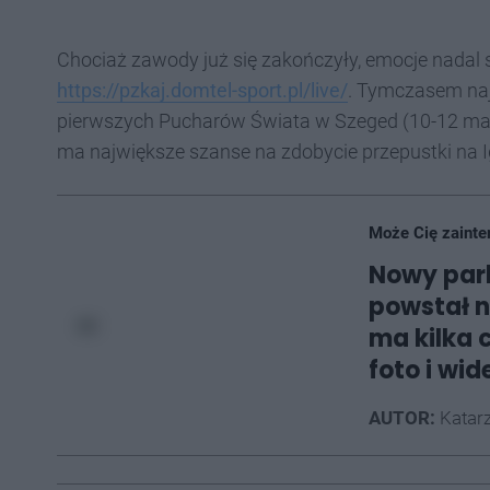
Chociaż zawody już się zakończyły, emocje nadal s
https://pzkaj.domtel-sport.pl/live/
. Tymczasem naj
pierwszych Pucharów Świata w Szeged (10-12 maja)
ma największe szanse na zdobycie przepustki na I
Może Cię zainte
Nowy par
powstał n
ma kilka 
foto i wid
AUTOR:
Katarz