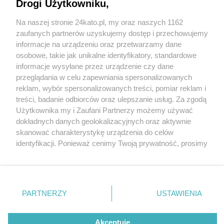
Drogi Użytkowniku,
Na naszej stronie 24kato.pl, my oraz naszych 1162
Wydawca mediów
lokalnych
zaufanych partnerów uzyskujemy dostęp i przechowujemy
informacje na urządzeniu oraz przetwarzamy dane
osobowe, takie jak unikalne identyfikatory, standardowe
informacje wysyłane przez urządzenie czy dane
przeglądania w celu zapewniania spersonalizowanych
2 / 0
reklam, wybór spersonalizowanych treści, pomiar reklam i
Nie zapomnij
treści, badanie odbiorców oraz ulepszanie usług. Za zgodą
zapoznać się z:
polityką prywatności
regulamin korzystania z portali
Użytkownika my i Zaufani Partnerzy możemy używać
Twoje
miasto
Skontakuj się
z nami
dokładnych danych geolokalizacyjnych oraz aktywnie
Piekary Śląskie
Kontakt
skanować charakterystykę urządzenia do celów
Chorzów
Wydawca
identyfikacji. Ponieważ cenimy Twoją prywatność, prosimy
Tarnowskie Góry
Redakcja
Ruda Śląska
Newsletter
o zgodę na korzystanie z tych technologii poprzez
Świętochłowice
Reklama
kliknięcie „Akceptuję”. Zgoda jest dobrowolna i zawsze
Tychy
możesz ją zmienić/wycofać klikając przycisk ustawień
Bytom
Katowice
prywatności znajdujący się w lewym dolnym rogu strony
REKLAMA
PARTNERZY
USTAWIENIA
Gliwice
. Niektóre rodzaje przetwarzania danych nie wymagają
Zabrze
Zagłębie
zgody użytkownika, ale masz prawo sprzeciwić się
takiemu przetwarzaniu. Preferencje będą miały
Akceptuję