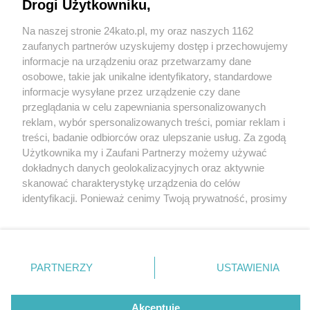
Drogi Użytkowniku,
Na naszej stronie 24kato.pl, my oraz naszych 1162
Wydawca mediów
lokalnych
zaufanych partnerów uzyskujemy dostęp i przechowujemy
informacje na urządzeniu oraz przetwarzamy dane
osobowe, takie jak unikalne identyfikatory, standardowe
informacje wysyłane przez urządzenie czy dane
przeglądania w celu zapewniania spersonalizowanych
3 / 0
reklam, wybór spersonalizowanych treści, pomiar reklam i
Nie zapomnij
treści, badanie odbiorców oraz ulepszanie usług. Za zgodą
zapoznać się z:
polityką prywatności
regulamin korzystania z portali
Użytkownika my i Zaufani Partnerzy możemy używać
Twoje
miasto
Skontakuj się
z nami
dokładnych danych geolokalizacyjnych oraz aktywnie
Piekary Śląskie
Kontakt
skanować charakterystykę urządzenia do celów
Chorzów
Wydawca
identyfikacji. Ponieważ cenimy Twoją prywatność, prosimy
Tarnowskie Góry
Redakcja
Ruda Śląska
Newsletter
o zgodę na korzystanie z tych technologii poprzez
Świętochłowice
Reklama
kliknięcie „Akceptuję”. Zgoda jest dobrowolna i zawsze
Tychy
możesz ją zmienić/wycofać klikając przycisk ustawień
Bytom
Katowice
prywatności znajdujący się w lewym dolnym rogu strony
REKLAMA
PARTNERZY
USTAWIENIA
Gliwice
. Niektóre rodzaje przetwarzania danych nie wymagają
Zabrze
Zagłębie
zgody użytkownika, ale masz prawo sprzeciwić się
takiemu przetwarzaniu. Preferencje będą miały
Akceptuję