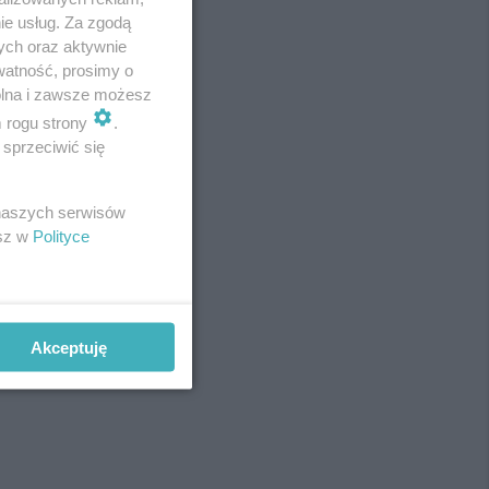
ie usług. Za zgodą
ych oraz aktywnie
watność, prosimy o
wolna i zawsze możesz
m rogu strony
.
fot:
sprzeciwić się
 naszych serwisów
esz w
Polityce
Akceptuję