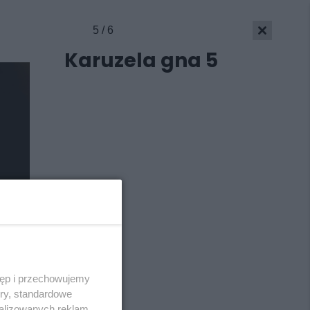
5 / 6
Skontakuj się
z nami
Karuzela gna 5
Kontakt
Wydawca
Redakcja
Newsletter
Reklama
tęp i przechowujemy
ory, standardowe
alizowanych reklam,