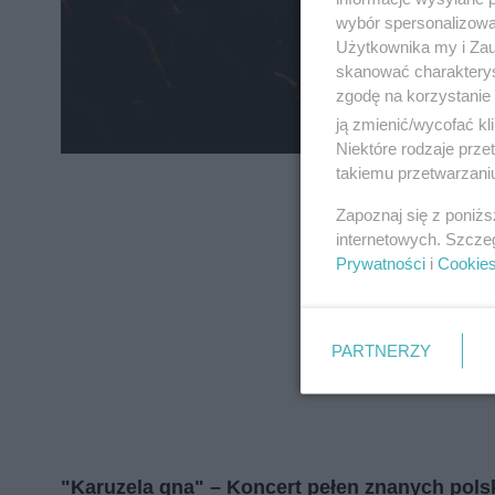
wybór spersonalizowan
Użytkownika my i Zau
skanować charakterys
zgodę na korzystanie 
ją zmienić/wycofać kl
Niektóre rodzaje prz
takiemu przetwarzaniu
Zapoznaj się z poniż
internetowych. Szcze
Prywatności
i
Cookie
PARTNERZY
"Karuzela gna" – Koncert pełen znanych pols