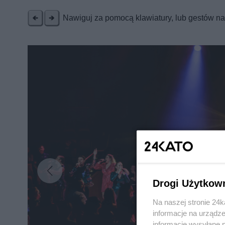
Nawiguj za pomocą klawiatury, lub gestów n
Nie zapomnij
zapoznać się z:
polityką prywatnośc
Wydawca mediów
lokalnych
Drogi Użytkow
Na naszej stronie 24
informacje na urządze
informacje wysyłane 