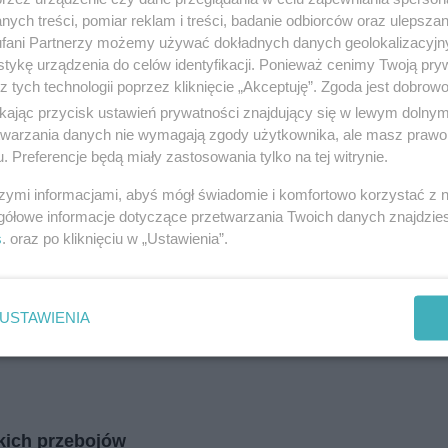
ych treści, pomiar reklam i treści, badanie odbiorców oraz ulepszan
fani Partnerzy możemy używać dokładnych danych geolokalizacyjn
tykę urządzenia do celów identyfikacji. Ponieważ cenimy Twoją pry
z tych technologii poprzez kliknięcie „Akceptuję”. Zgoda jest dobro
ikając przycisk ustawień prywatności znajdujący się w lewym dolny
etwarzania danych nie wymagają zgody użytkownika, ale masz prawo 
. Preferencje będą miały zastosowania tylko na tej witrynie.
szymi informacjami, abyś mógł świadomie i komfortowo korzystać z
gółowe informacje dotyczące przetwarzania Twoich danych znajdzi
s
. oraz po kliknięciu w „Ustawienia”.
USTAWIENIA
kich przebojów