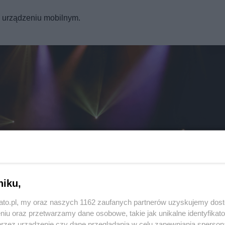
a urządzeniu mobilnym.
Twoje
miasto
Piekary Śląskie
Chorzów
i
regulamin korzystania z portali
Tarnowskie Góry
Ruda Śląska
Świętochłowice
Tychy
Bytom
Katowice
Gliwice
Zabrze
Zagłębie
niku,
kato.pl, my oraz naszych 1162 zaufanych partnerów uzyskujemy dos
niu oraz przetwarzamy dane osobowe, takie jak unikalne identyfikat
przez urządzenie czy dane przeglądania w celu zapewniania sperson