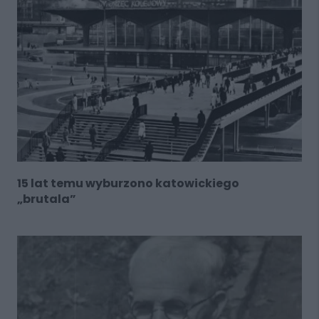
15 lat temu wyburzono katowickiego
„brutala”