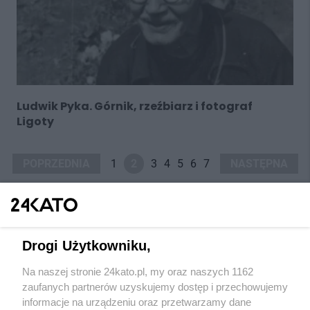
Ludwik Pyka. Górnik, rzeźbiarz i fotograf
Ligoty
POPRZEDNIA
1
2
3
4
5
6
7
NASTĘPNA
Drogi Użytkowniku,
Na naszej stronie 24kato.pl, my oraz naszych 1162
Wydawca mediów
lokalnych
zaufanych partnerów uzyskujemy dostęp i przechowujemy
informacje na urządzeniu oraz przetwarzamy dane