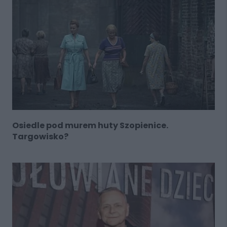
Osiedle pod murem huty Szopienice.
Targowisko?