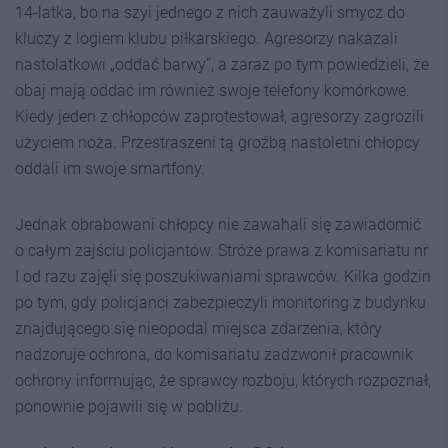
14-latka, bo na szyi jednego z nich zauważyli smycz do
kluczy z logiem klubu piłkarskiego. Agresorzy nakazali
nastolatkowi „oddać barwy”, a zaraz po tym powiedzieli, że
obaj mają oddać im również swoje telefony komórkowe.
Kiedy jeden z chłopców zaprotestował, agresorzy zagrozili
użyciem noża. Przestraszeni tą groźbą nastoletni chłopcy
oddali im swoje smartfony.
Jednak obrabowani chłopcy nie zawahali się zawiadomić
o całym zajściu policjantów. Stróże prawa z komisariatu nr
I od razu zajęli się poszukiwaniami sprawców. Kilka godzin
po tym, gdy policjanci zabezpieczyli monitoring z budynku
znajdującego się nieopodal miejsca zdarzenia, który
nadzoruje ochrona, do komisariatu zadzwonił pracownik
ochrony informując, że sprawcy rozboju, których rozpoznał,
ponownie pojawili się w pobliżu.