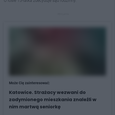
O losie 15-latka zdecyduje sąd rodzinny.
REKLAMA
Może Cię zainteresować:
Katowice. Strażacy wezwani do
zadymionego mieszkania znaleźli w
nim martwą seniorkę