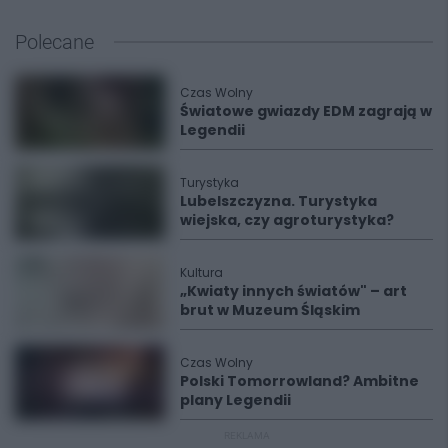
Polecane
Czas Wolny
Światowe gwiazdy EDM zagrają w
Legendii
Turystyka
Lubelszczyzna. Turystyka
wiejska, czy agroturystyka?
Kultura
„Kwiaty innych światów" – art
brut w Muzeum Śląskim
Czas Wolny
Polski Tomorrowland? Ambitne
plany Legendii
REKLAMA