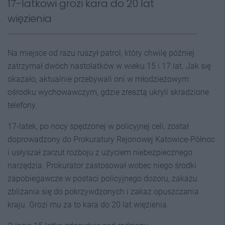
17-latkowi grozi kara do 20 lat
więzienia
Na miejsce od razu ruszył patrol, który chwilę później
zatrzymał dwóch nastolatków w wieku 15 i 17 lat. Jak się
okazało, aktualnie przebywali oni w młodzieżowym
ośrodku wychowawczym, gdzie zresztą ukryli skradzione
telefony.
17-latek, po nocy spędzonej w policyjnej celi, został
doprowadzony do Prokuratury Rejonowej Katowice-Północ
i usłyszał zarzut rozboju z użyciem niebezpiecznego
narzędzia. Prokurator zastosował wobec niego środki
zapobiegawcze w postaci policyjnego dozoru, zakazu
zbliżania się do pokrzywdzonych i zakaz opuszczania
kraju. Grozi mu za to kara do 20 lat więzienia.