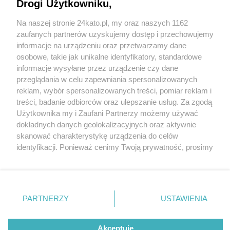
Drogi Użytkowniku,
Na naszej stronie 24kato.pl, my oraz naszych 1162
Wydawca mediów
lokalnych
zaufanych partnerów uzyskujemy dostęp i przechowujemy
informacje na urządzeniu oraz przetwarzamy dane
osobowe, takie jak unikalne identyfikatory, standardowe
informacje wysyłane przez urządzenie czy dane
przeglądania w celu zapewniania spersonalizowanych
3 / 0
reklam, wybór spersonalizowanych treści, pomiar reklam i
Nie zapomnij
treści, badanie odbiorców oraz ulepszanie usług. Za zgodą
zapoznać się z:
polityką prywatności
regulamin korzystania z portali
Użytkownika my i Zaufani Partnerzy możemy używać
Twoje
miasto
Skontakuj się
z nami
dokładnych danych geolokalizacyjnych oraz aktywnie
Piekary Śląskie
Kontakt
skanować charakterystykę urządzenia do celów
Chorzów
Wydawca
identyfikacji. Ponieważ cenimy Twoją prywatność, prosimy
Tarnowskie Góry
Redakcja
Ruda Śląska
Newsletter
o zgodę na korzystanie z tych technologii poprzez
Świętochłowice
Reklama
kliknięcie „Akceptuję”. Zgoda jest dobrowolna i zawsze
Tychy
możesz ją zmienić/wycofać klikając przycisk ustawień
Bytom
Katowice
prywatności znajdujący się w lewym dolnym rogu strony
REKLAMA
PARTNERZY
USTAWIENIA
Gliwice
. Niektóre rodzaje przetwarzania danych nie wymagają
Zabrze
Zagłębie
zgody użytkownika, ale masz prawo sprzeciwić się
takiemu przetwarzaniu. Preferencje będą miały
Akceptuję