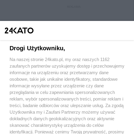
REKLAMA
Drogi Użytkowniku,
Na naszej stronie 24kato.pl, my oraz naszych 1162
Wydawca mediów
lokalnych
zaufanych partnerów uzyskujemy dostęp i przechowujemy
informacje na urządzeniu oraz przetwarzamy dane
osobowe, takie jak unikalne identyfikatory, standardowe
informacje wysyłane przez urządzenie czy dane
przeglądania w celu zapewniania spersonalizowanych
reklam, wybór spersonalizowanych treści, pomiar reklam i
Nie zapomnij
treści, badanie odbiorców oraz ulepszanie usług. Za zgodą
zapoznać się z:
polityką prywatności
regulamin korzystania z portali
Użytkownika my i Zaufani Partnerzy możemy używać
Twoje
miasto
Skontakuj się
z nami
dokładnych danych geolokalizacyjnych oraz aktywnie
Piekary Śląskie
Kontakt
skanować charakterystykę urządzenia do celów
Chorzów
Wydawca
identyfikacji. Ponieważ cenimy Twoją prywatność, prosimy
Tarnowskie Góry
Redakcja