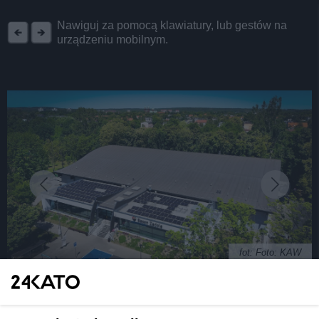
REKLAMA
Nawiguj za pomocą klawiatury, lub gestów na
urządzeniu mobilnym.
fot: Foto: KAW
Katowice. Cztery firmy chętne, by wybudować