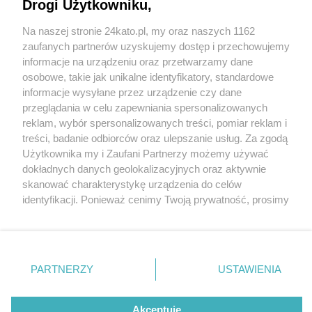
basen z salą sportową w Kostuchnie. Miasto chce
Drogi Użytkowniku,
wydać na tę inwestycję 76,1 mln złzł
Na naszej stronie 24kato.pl, my oraz naszych 1162
Wydawca mediów
lokalnych
zaufanych partnerów uzyskujemy dostęp i przechowujemy
informacje na urządzeniu oraz przetwarzamy dane
osobowe, takie jak unikalne identyfikatory, standardowe
3 / 3
informacje wysyłane przez urządzenie czy dane
przeglądania w celu zapewniania spersonalizowanych
Basen Zadole
reklam, wybór spersonalizowanych treści, pomiar reklam i
Nie zapomnij
treści, badanie odbiorców oraz ulepszanie usług. Za zgodą
zapoznać się z:
polityką prywatności
regulamin korzystania z portali
Użytkownika my i Zaufani Partnerzy możemy używać
Twoje
miasto
Skontakuj się
z nami
Wróć do artykułu:
dokładnych danych geolokalizacyjnych oraz aktywnie
Katowice. Cztery firmy chętne, by wybudować
Piekary Śląskie
Kontakt
skanować charakterystykę urządzenia do celów
basen z salą sportową w Kostuchnie. Miasto
Chorzów
Wydawca
identyfikacji. Ponieważ cenimy Twoją prywatność, prosimy
Tarnowskie Góry
Redakcja
chce wydać na tę inwestycję 76,1 mln złzł
Ruda Śląska
Newsletter
o zgodę na korzystanie z tych technologii poprzez
Świętochłowice
Reklama
kliknięcie „Akceptuję”. Zgoda jest dobrowolna i zawsze
Tychy
możesz ją zmienić/wycofać klikając przycisk ustawień
Bytom
Katowice
prywatności znajdujący się w lewym dolnym rogu strony
REKLAMA
PARTNERZY
USTAWIENIA
Gliwice
. Niektóre rodzaje przetwarzania danych nie wymagają
Zabrze
Zagłębie
zgody użytkownika, ale masz prawo sprzeciwić się
takiemu przetwarzaniu. Preferencje będą miały
Akceptuję