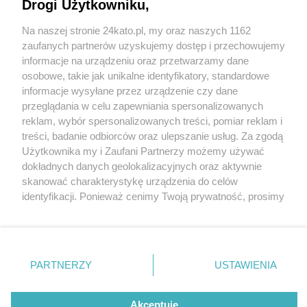
Powstanie Strefa Innowacji
Drogi Użytkowniku,
Na naszej stronie 24kato.pl, my oraz naszych 1162
Wydawca mediów
lokalnych
zaufanych partnerów uzyskujemy dostęp i przechowujemy
informacje na urządzeniu oraz przetwarzamy dane
osobowe, takie jak unikalne identyfikatory, standardowe
informacje wysyłane przez urządzenie czy dane
przeglądania w celu zapewniania spersonalizowanych
3 / 5
reklam, wybór spersonalizowanych treści, pomiar reklam i
Nie zapomnij
treści, badanie odbiorców oraz ulepszanie usług. Za zgodą
Konfa politechnika slaska
zapoznać się z:
polityką prywatności
regulamin korzystania z portali
Użytkownika my i Zaufani Partnerzy możemy używać
Twoje
miasto
Skontakuj się
z nami
dokładnych danych geolokalizacyjnych oraz aktywnie
Piekary Śląskie
Kontakt
skanować charakterystykę urządzenia do celów
Chorzów
Wydawca
identyfikacji. Ponieważ cenimy Twoją prywatność, prosimy
Tarnowskie Góry
Redakcja
Ruda Śląska
Newsletter
o zgodę na korzystanie z tych technologii poprzez
Świętochłowice
Reklama
kliknięcie „Akceptuję”. Zgoda jest dobrowolna i zawsze
Tychy
możesz ją zmienić/wycofać klikając przycisk ustawień
Bytom
Katowice
prywatności znajdujący się w lewym dolnym rogu strony
REKLAMA
PARTNERZY
USTAWIENIA
Gliwice
. Niektóre rodzaje przetwarzania danych nie wymagają
Zabrze
Zagłębie
zgody użytkownika, ale masz prawo sprzeciwić się
takiemu przetwarzaniu. Preferencje będą miały
Akceptuję