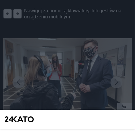
REKLAMA
Nawiguj za pomocą klawiatury, lub gestów na
urządzeniu mobilnym.
fot:
Katowice dały Politechnice Śląskiej 4,5 mln zł.