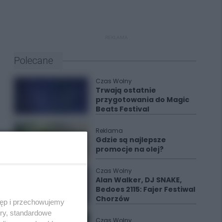
REKLAMA
Polecane
Czas Wolny
Trwają ostatnie
przygotowania do Magic
Beats Festival
Reklama
Gdzie są najlepsze
promocje na olej?
Czas Wolny
Alan Walker, DJ SNAKE,
Bedoes 2115: Fajer Festiwal
Chorzów
tęp i przechowujemy
ory, standardowe
Czas Wolny