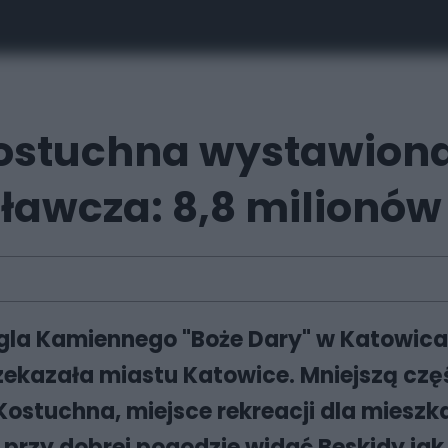
ostuchna wystawiona
awcza: 8,8 milionów 
gla Kamiennego "Boże Dary" w Katowicac
zekazała miastu Katowice. Mniejszą czę
 Kostuchna, miejsce rekreacji dla mies
 przy dobrej pogodzie widać Beskidy jak 