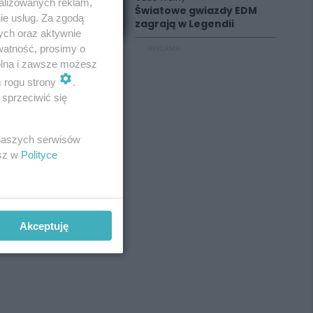
alizowanych reklam,
Światowe gwiazdy EDM
ie usług. Za zgodą
zagrają w Legendii
ych oraz aktywnie
watność, prosimy o
REKLAMA
wolna i zawsze możesz
m rogu strony
.
sprzeciwić się
 naszych serwisów
esz w
Polityce
Akceptuję