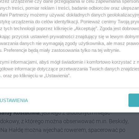
palń
przez urządzenie czy dane przeglądania w celu zapewniania sperson
ych treści, pomiar reklam i treści, badanie odbiorców oraz ulepszan
fani Partnerzy możemy używać dokładnych danych geolokalizacyjn
tykę urządzenia do celów identyfikacji. Ponieważ cenimy Twoją pry
 to zaledwie ułamek terenów, które zajmowała KWK
z tych technologii poprzez kliknięcie „Akceptuję”. Zgoda jest dobro
zacji Kopalń wystawiła na sprzedaż na wolnym rynku.
ikając przycisk ustawień prywatności znajdujący się w lewym dolny
etwarzania danych nie wymagają zgody użytkownika, ale masz prawo 
. Preferencje będą miały zastosowania tylko na tej witrynie.
 została przeznaczona do sprzedaży
szymi informacjami, abyś mógł świadomie i komfortowo korzystać z
gółowe informacje dotyczące przetwarzania Twoich danych znajdzi
jego przemysłowy charakter - wyjaśniał 9
s
. oraz po kliknięciu w „Ustawienia”.
es Spółki Restrukturyzacji Kopalń.
USTAWIENIA
Hałdy Kostuchna
, jednego z ulubionych miejsc
 widokowy, z którego można obserwować m.in. Beskidy,
ry. Na Hałdę można wjechać rowerem, spacerować po