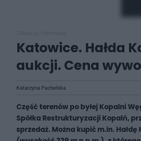
24kato.pl
/
informacje
Katowice. Hałda K
aukcji. Cena wywoł
Katarzyna Pachelska
Część terenów po byłej Kopalni Wę
Spółka Restrukturyzacji Kopalń, pr
sprzedaż. Można kupić m.in. Hałdę
(wysokość 339 m n.p.m.), z którego