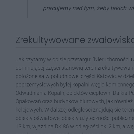
pracujemy nad tym, żeby takich wł
Zrekultywowane zwałowisk
Jak czytamy w opisie przetargu: "Nieruchomości t
dominującej części stanowią teren zrekultywowa
położone są w południowej części Katowic, w dzi
poprzemysłowych byłej kopalni węgla kamienneg
Odwadniania Kopalń, obiektów ciepłowni Dalkia Pol
Opakowań oraz budynków biurowych, jak również te
kolejowych. W dalszej odległości znajdują się ter
obiekty oświatowe, obiekty użyteczności publiczne
13 km, wjazd na DK 86 w odległości ok. 2 km, a wę