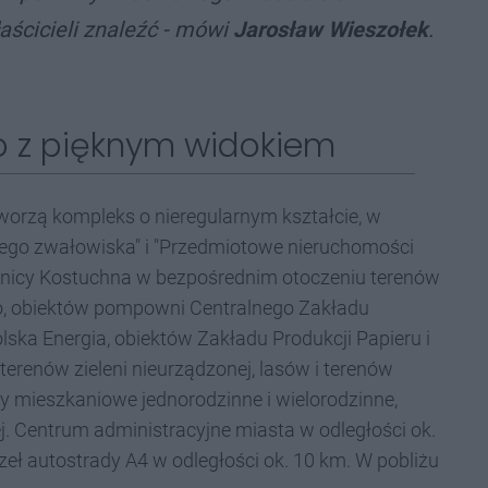
aścicieli znaleźć - mówi
Jarosław Wieszołek
.
o z pięknym widokiem
worzą kompleks o nieregularnym kształcie, w
nego zwałowiska" i "Przedmiotowe nieruchomości
elnicy Kostuchna w bezpośrednim otoczeniu terenów
o, obiektów pompowni Centralnego Zakładu
ska Energia, obiektów Zakładu Produkcji Papieru i
renów zieleni nieurządzonej, lasów i terenów
eny mieszkaniowe jednorodzinne i wielorodzinne,
j. Centrum administracyjne miasta w odległości ok.
zeł autostrady A4 w odległości ok. 10 km. W pobliżu