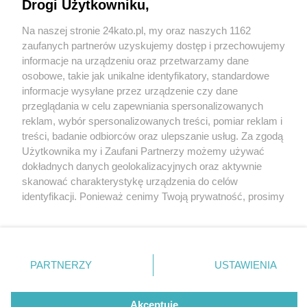
Gliwicką, na budynek byłego ratusza w Załężu
Drogi Użytkowniku,
Na naszej stronie 24kato.pl, my oraz naszych 1162
Wydawca mediów
lokalnych
zaufanych partnerów uzyskujemy dostęp i przechowujemy
3 / 3
informacje na urządzeniu oraz przetwarzamy dane
osobowe, takie jak unikalne identyfikatory, standardowe
Zegar gliwicka katowice
informacje wysyłane przez urządzenie czy dane
przeglądania w celu zapewniania spersonalizowanych
reklam, wybór spersonalizowanych treści, pomiar reklam i
Nowy stary zegar na budynku dawnego ratusza w
Nie zapomnij
treści, badanie odbiorców oraz ulepszanie usług. Za zgodą
zapoznać się z:
polityką prywatności
regulamin korzystania z portali
Użytkownika my i Zaufani Partnerzy możemy używać
Załężu.
Twoje
miasto
Skontakuj się
z nami
dokładnych danych geolokalizacyjnych oraz aktywnie
Piekary Śląskie
Kontakt
skanować charakterystykę urządzenia do celów
Wróć do artykułu:
Chorzów
Wydawca
identyfikacji. Ponieważ cenimy Twoją prywatność, prosimy
Tarnowskie Góry
Redakcja
Katowice. Historyczny zegar powrócił na ul.
Ruda Śląska
Newsletter
o zgodę na korzystanie z tych technologii poprzez
Gliwicką, na budynek byłego ratusza w Załężu
Świętochłowice
Reklama
kliknięcie „Akceptuję”. Zgoda jest dobrowolna i zawsze
Tychy
możesz ją zmienić/wycofać klikając przycisk ustawień
Bytom
Katowice
prywatności znajdujący się w lewym dolnym rogu strony
REKLAMA
PARTNERZY
USTAWIENIA
Gliwice
. Niektóre rodzaje przetwarzania danych nie wymagają
Zabrze
Zagłębie
zgody użytkownika, ale masz prawo sprzeciwić się
takiemu przetwarzaniu. Preferencje będą miały
Akceptuję