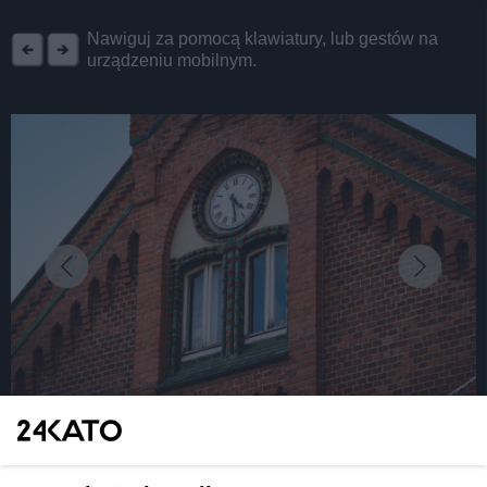
REKLAMA
Nawiguj za pomocą klawiatury, lub gestów na
urządzeniu mobilnym.
fot: KAW
Katowice. Historyczny zegar powrócił na ul.