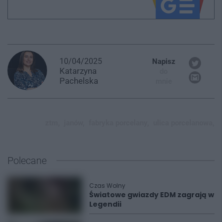
10/04/2025
Napisz
Katarzyna
do
Pachelska
mnie
ztm,
janów,
fabryka porcelany,
ulica porcelanowa,
Polecane
Czas Wolny
Światowe gwiazdy EDM zagrają w
Legendii