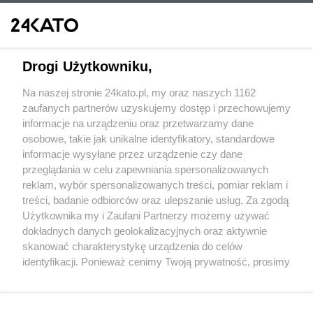
Drogi Użytkowniku,
Na naszej stronie 24kato.pl, my oraz naszych 1162
Wydawca mediów
lokalnych
zaufanych partnerów uzyskujemy dostęp i przechowujemy
informacje na urządzeniu oraz przetwarzamy dane
osobowe, takie jak unikalne identyfikatory, standardowe
informacje wysyłane przez urządzenie czy dane
przeglądania w celu zapewniania spersonalizowanych
reklam, wybór spersonalizowanych treści, pomiar reklam i
Nie zapomnij
treści, badanie odbiorców oraz ulepszanie usług. Za zgodą
zapoznać się z:
polityką prywatności
regulamin korzystania z portali
Użytkownika my i Zaufani Partnerzy możemy używać
Twoje
miasto
Skontakuj się
z nami
dokładnych danych geolokalizacyjnych oraz aktywnie
Piekary Śląskie
Kontakt
skanować charakterystykę urządzenia do celów
Chorzów
Wydawca
identyfikacji. Ponieważ cenimy Twoją prywatność, prosimy
Tarnowskie Góry
Redakcja
Ruda Śląska
Newsletter
o zgodę na korzystanie z tych technologii poprzez
Świętochłowice
Reklama
kliknięcie „Akceptuję”. Zgoda jest dobrowolna i zawsze
Tychy
możesz ją zmienić/wycofać klikając przycisk ustawień
Bytom