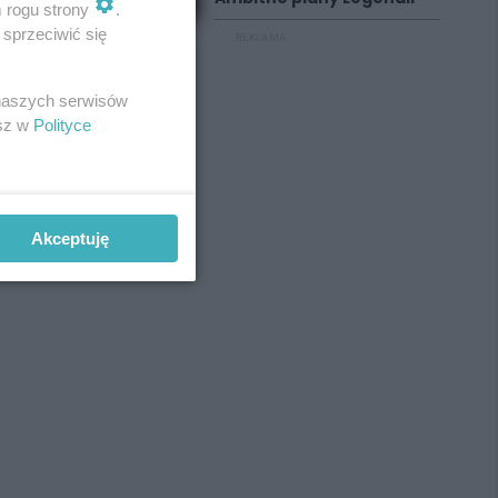
m rogu strony
.
sprzeciwić się
REKLAMA
 naszych serwisów
esz w
Polityce
Akceptuję