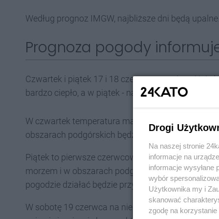
Według prognoz IMGW, najbliższe dni będą upalne.
Prognoza pogody informuje
Czwartek i piątek 17 i 18 czerwca przyniosą iście 
bardzo ciepło, a w piątek - nawet upalnie.
W czwartek temperatura maksymalna wyniesie od
Drogi Użytkow
obszarach podgórskich będzie nieco chłodniej, od 
Na naszej stronie 24
Piątek to pierwsze czerwcowe upały. Termometry 
informacje na urządze
informacje wysyłane 
morzem i w obszarach podgórskich od 22°C do 26°
wybór spersonalizowan
pogodzie działać będzie przyjemnie ochładzająco.
Użytkownika my i Zau
skanować charakterys
W sobotę 19 czerwca na niebie dominować będzie 
zgodę na korzystanie 