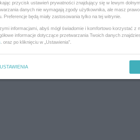
iejscami przelotny deszcz, a nawet zagrzmi. Wciąż
ikając przycisk ustawień prywatności znajdujący się w lewym dolny
em i w górach od 23°C do 26°C. W czasie burz wiać
etwarzania danych nie wymagają zgody użytkownika, ale masz prawo 
. Preferencje będą miały zastosowania tylko na tej witrynie.
szymi informacjami, abyś mógł świadomie i komfortowo korzystać z
ch basenów pod chmurką?
gółowe informacje dotyczące przetwarzania Twoich danych znajdzi
s
. oraz po kliknięciu w „Ustawienia”.
kąpielisko, zażyć trochę relaksu, popluskać się w
 na katowickich basenach pod chmurką.
USTAWIENIA