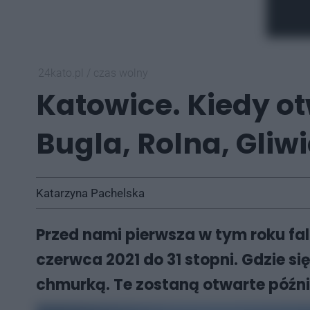
24kato.pl
/
czas wolny
Katowice. Kiedy ot
Bugla, Rolna, Gliw
Katarzyna Pachelska
Przed nami pierwsza w tym roku fal
czerwca 2021 do 31 stopni. Gdzie s
chmurką. Te zostaną otwarte późnie