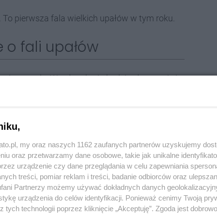
 To pierwsza fala wielkich upałów w tym roku.
 o fali upałów
letnią pogodę. W całym kraju będzie słonecznie i
 23°C do 29°C, jedynie nad samym morzem i w
niku,
20°C do 23°C.
kato.pl, my oraz naszych 1162 zaufanych partnerów uzyskujemy dos
pokazywać będą od 27°C do 33°C, a jedynie nad
niu oraz przetwarzamy dane osobowe, takie jak unikalne identyfikat
przez urządzenie czy dane przeglądania w celu zapewniania sperson
C. Wiać będzie umiarkowany wiatr, co przy upalnej
ych treści, pomiar reklam i treści, badanie odbiorców oraz ulepszan
fani Partnerzy możemy używać dokładnych danych geolokalizacyjn
tykę urządzenia do celów identyfikacji. Ponieważ cenimy Twoją pry
słońce, choć na zachodzie i południu okresami
z tych technologii poprzez kliknięcie „Akceptuję”. Zgoda jest dobro