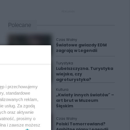
REKLAMA
Polecane
Czas Wolny
Światowe gwiazdy EDM
zagrają w Legendii
Turystyka
Lubelszczyzna. Turystyka
wiejska, czy
agroturystyka?
tęp i przechowujemy
Kultura
ory, standardowe
„Kwiaty innych światów" –
alizowanych reklam,
art brut w Muzeum
Śląskim
ie usług. Za zgodą
ych oraz aktywnie
watność, prosimy o
Czas Wolny
Polski Tomorrowland?
wolna i zawsze możesz
Ambitne plany Legendii