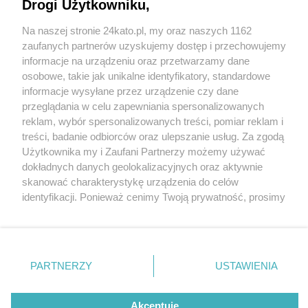
Drogi Użytkowniku,
Na naszej stronie 24kato.pl, my oraz naszych 1162
Wydawca mediów
lokalnych
zaufanych partnerów uzyskujemy dostęp i przechowujemy
informacje na urządzeniu oraz przetwarzamy dane
osobowe, takie jak unikalne identyfikatory, standardowe
informacje wysyłane przez urządzenie czy dane
przeglądania w celu zapewniania spersonalizowanych
reklam, wybór spersonalizowanych treści, pomiar reklam i
Nie zapomnij
treści, badanie odbiorców oraz ulepszanie usług. Za zgodą
zapoznać się z:
polityką prywatności
regulamin korzystania z portali
fot:
Użytkownika my i Zaufani Partnerzy możemy używać
Twoje
miasto
Skontakuj się
z nami
dokładnych danych geolokalizacyjnych oraz aktywnie
Katowice. Kierowca z impetem uderzył
Piekary Śląskie
Kontakt
skanować charakterystykę urządzenia do celów
Chorzów
Wydawca
samochodem w latarnię, dachował i uciekł z
identyfikacji. Ponieważ cenimy Twoją prywatność, prosimy
Tarnowskie Góry
Redakcja
miejsca zdarzenia
Ruda Śląska
Newsletter
o zgodę na korzystanie z tych technologii poprzez
Świętochłowice
Reklama
kliknięcie „Akceptuję”. Zgoda jest dobrowolna i zawsze
Tychy
7 / 7
możesz ją zmienić/wycofać klikając przycisk ustawień
Bytom
Katowice
prywatności znajdujący się w lewym dolnym rogu strony
Dachowanie Morawa
PARTNERZY
USTAWIENIA
Gliwice
. Niektóre rodzaje przetwarzania danych nie wymagają
Zabrze
Zagłębie
zgody użytkownika, ale masz prawo sprzeciwić się
Katowice Szopienice
takiemu przetwarzaniu. Preferencje będą miały
Akceptuję