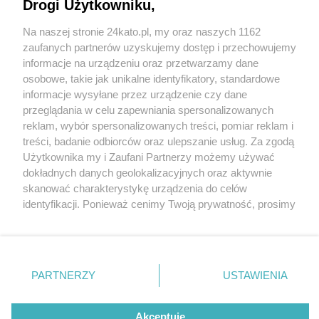
Drogi Użytkowniku,
Katowice. Kolizja niedaleko IKEA. Samochód
ciężarowy zderzył się z dwoma osobowymi. Duże
Na naszej stronie 24kato.pl, my oraz naszych 1162
korki na S86
Wydawca mediów
lokalnych
zaufanych partnerów uzyskujemy dostęp i przechowujemy
informacje na urządzeniu oraz przetwarzamy dane
osobowe, takie jak unikalne identyfikatory, standardowe
informacje wysyłane przez urządzenie czy dane
przeglądania w celu zapewniania spersonalizowanych
4 / 5
reklam, wybór spersonalizowanych treści, pomiar reklam i
Nie zapomnij
treści, badanie odbiorców oraz ulepszanie usług. Za zgodą
Kolizja Katowice s86 3 02
zapoznać się z:
polityką prywatności
regulamin korzystania z portali
Użytkownika my i Zaufani Partnerzy możemy używać
Twoje
miasto
Skontakuj się
z nami
dokładnych danych geolokalizacyjnych oraz aktywnie
2023 3
Piekary Śląskie
Kontakt
skanować charakterystykę urządzenia do celów
Chorzów
Wydawca
identyfikacji. Ponieważ cenimy Twoją prywatność, prosimy
Tarnowskie Góry
Redakcja
Ruda Śląska
Newsletter
o zgodę na korzystanie z tych technologii poprzez
Świętochłowice
Reklama
kliknięcie „Akceptuję”. Zgoda jest dobrowolna i zawsze
Tychy
możesz ją zmienić/wycofać klikając przycisk ustawień
Bytom
Katowice
prywatności znajdujący się w lewym dolnym rogu strony
REKLAMA
PARTNERZY
USTAWIENIA
Gliwice
. Niektóre rodzaje przetwarzania danych nie wymagają
Zabrze
Zagłębie
zgody użytkownika, ale masz prawo sprzeciwić się
takiemu przetwarzaniu. Preferencje będą miały
Akceptuję