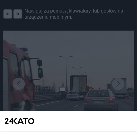
REKLAMA
Nawiguj za pomocą klawiatury, lub gestów na
urządzeniu mobilnym.
fot: