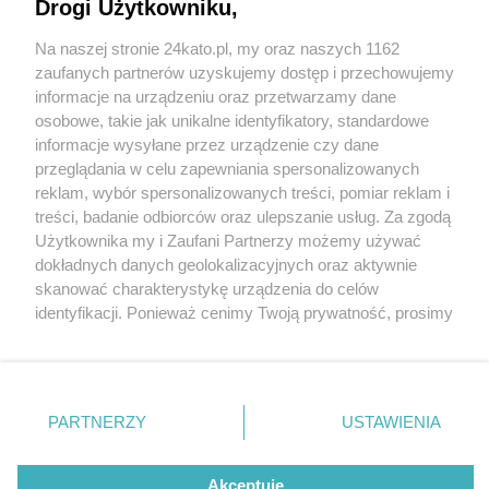
aparat do badań rentgenowskich. Pracownia RTG
Drogi Użytkowniku,
też przeszła remont
Na naszej stronie 24kato.pl, my oraz naszych 1162
Wydawca mediów
lokalnych
zaufanych partnerów uzyskujemy dostęp i przechowujemy
informacje na urządzeniu oraz przetwarzamy dane
osobowe, takie jak unikalne identyfikatory, standardowe
informacje wysyłane przez urządzenie czy dane
przeglądania w celu zapewniania spersonalizowanych
1 / 4
reklam, wybór spersonalizowanych treści, pomiar reklam i
Nowy aparat rentgenowski,
Nie zapomnij
treści, badanie odbiorców oraz ulepszanie usług. Za zgodą
zapoznać się z:
polityką prywatności
regulamin korzystania z portali
Użytkownika my i Zaufani Partnerzy możemy używać
Twoje
miasto
Skontakuj się
z nami
Szpital Murcki
dokładnych danych geolokalizacyjnych oraz aktywnie
Piekary Śląskie
Kontakt
skanować charakterystykę urządzenia do celów
Chorzów
Wydawca
identyfikacji. Ponieważ cenimy Twoją prywatność, prosimy
Tarnowskie Góry
Redakcja
Ruda Śląska
Newsletter
o zgodę na korzystanie z tych technologii poprzez
Świętochłowice
Reklama
kliknięcie „Akceptuję”. Zgoda jest dobrowolna i zawsze
Tychy
możesz ją zmienić/wycofać klikając przycisk ustawień
Bytom
Katowice
prywatności znajdujący się w lewym dolnym rogu strony
REKLAMA
PARTNERZY
USTAWIENIA
Gliwice
. Niektóre rodzaje przetwarzania danych nie wymagają
Zabrze
Zagłębie
zgody użytkownika, ale masz prawo sprzeciwić się
takiemu przetwarzaniu. Preferencje będą miały
Akceptuję