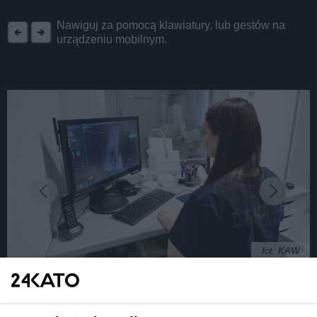
REKLAMA
Nawiguj za pomocą klawiatury, lub gestów na
urządzeniu mobilnym.
fot: KAW
Katowice. Miejski szpital w Murckach ma nowy