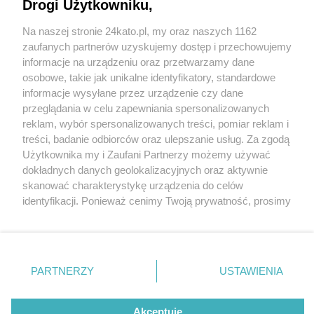
Drogi Użytkowniku,
Katowice. Mieszkańcy osiedla Kokociniec
sprzeciwiają się poprowadzeniu ruchu pojazdów
Na naszej stronie 24kato.pl, my oraz naszych 1162
na leśnej drodze od ul. Wybickiego w Katowicach
Wydawca mediów
lokalnych
zaufanych partnerów uzyskujemy dostęp i przechowujemy
do ul. Gościnnej w Rudzie Śląskiej
informacje na urządzeniu oraz przetwarzamy dane
osobowe, takie jak unikalne identyfikatory, standardowe
informacje wysyłane przez urządzenie czy dane
przeglądania w celu zapewniania spersonalizowanych
reklam, wybór spersonalizowanych treści, pomiar reklam i
Nie zapomnij
treści, badanie odbiorców oraz ulepszanie usług. Za zgodą
3 / 6
zapoznać się z:
polityką prywatności
regulamin korzystania z portali
Użytkownika my i Zaufani Partnerzy możemy używać
Twoje
miasto
Skontakuj się
z nami
Ul Wybickiego Katowice 04
dokładnych danych geolokalizacyjnych oraz aktywnie
Piekary Śląskie
Kontakt
skanować charakterystykę urządzenia do celów
Chorzów
Wydawca
identyfikacji. Ponieważ cenimy Twoją prywatność, prosimy
Tarnowskie Góry
Redakcja
Ruda Śląska
Newsletter
o zgodę na korzystanie z tych technologii poprzez
Świętochłowice
Reklama
kliknięcie „Akceptuję”. Zgoda jest dobrowolna i zawsze
Tychy
możesz ją zmienić/wycofać klikając przycisk ustawień
Bytom
Katowice
prywatności znajdujący się w lewym dolnym rogu strony
REKLAMA
PARTNERZY
USTAWIENIA
Gliwice
. Niektóre rodzaje przetwarzania danych nie wymagają
Zabrze
Zagłębie
zgody użytkownika, ale masz prawo sprzeciwić się
takiemu przetwarzaniu. Preferencje będą miały
Akceptuję