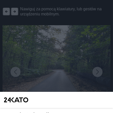
REKLAMA
Nawiguj za pomocą klawiatury, lub gestów na
urządzeniu mobilnym.
fot: