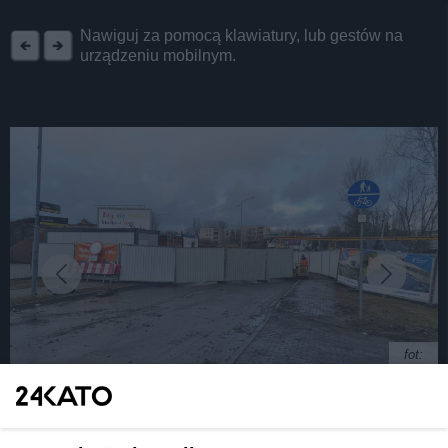
REKLAMA
Nawiguj za pomocą klawiatury, lub gestów na
urządzeniu mobilnym.
fot:
Katowice. Można już przejść pod wiaduktem na