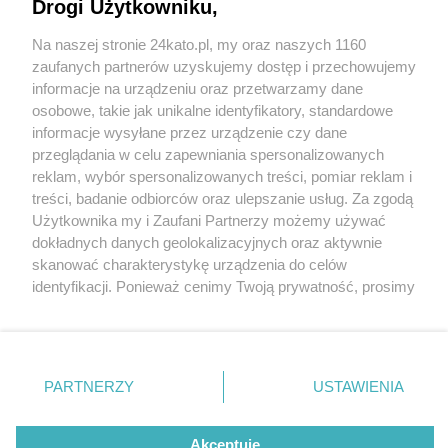
ul. Załęskiej. PKP PLK zapowiada otwarcie 7
Drogi Użytkowniku,
lutego przejścia również pod wiaduktem na
Na naszej stronie 24kato.pl, my oraz naszych 1160
Kłodnickiej
Wydawca mediów
lokalnych
zaufanych partnerów uzyskujemy dostęp i przechowujemy
informacje na urządzeniu oraz przetwarzamy dane
osobowe, takie jak unikalne identyfikatory, standardowe
informacje wysyłane przez urządzenie czy dane
przeglądania w celu zapewniania spersonalizowanych
2 / 10
reklam, wybór spersonalizowanych treści, pomiar reklam i
Nie zapomnij
treści, badanie odbiorców oraz ulepszanie usług. Za zgodą
Wiadukt ul. Załęska,
zapoznać się z:
polityką prywatności
regulamin korzystania z portali
Użytkownika my i Zaufani Partnerzy możemy używać
Twoje
miasto
Skontakuj się
z nami
dokładnych danych geolokalizacyjnych oraz aktywnie
Katowice, przebudowa
Piekary Śląskie
Kontakt
skanować charakterystykę urządzenia do celów
Chorzów
Wydawca
identyfikacji. Ponieważ cenimy Twoją prywatność, prosimy
Tarnowskie Góry
Redakcja
Ruda Śląska
Newsletter
o zgodę na korzystanie z tych technologii poprzez
Świętochłowice
Reklama
kliknięcie „Akceptuję”. Zgoda jest dobrowolna i zawsze
Tychy
możesz ją zmienić/wycofać klikając przycisk ustawień
Bytom
Katowice
prywatności znajdujący się w lewym dolnym rogu strony
REKLAMA
PARTNERZY
USTAWIENIA
Gliwice
. Niektóre rodzaje przetwarzania danych nie wymagają
Zabrze
Zagłębie
zgody użytkownika, ale masz prawo sprzeciwić się
takiemu przetwarzaniu. Preferencje będą miały
Akceptuję