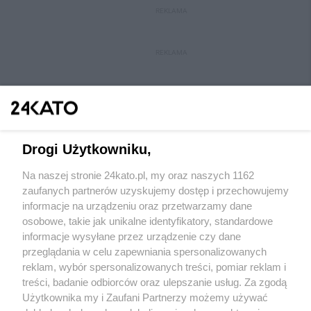
REKLAMA
REKLAMA
Drogi Użytkowniku,
Na naszej stronie 24kato.pl, my oraz naszych 1162
Wydawca mediów
lokalnych
zaufanych partnerów uzyskujemy dostęp i przechowujemy
informacje na urządzeniu oraz przetwarzamy dane
osobowe, takie jak unikalne identyfikatory, standardowe
informacje wysyłane przez urządzenie czy dane
przeglądania w celu zapewniania spersonalizowanych
reklam, wybór spersonalizowanych treści, pomiar reklam i
Nie zapomnij
treści, badanie odbiorców oraz ulepszanie usług. Za zgodą
zapoznać się z:
polityką prywatności
regulamin korzystania z portali
Użytkownika my i Zaufani Partnerzy możemy używać
Twoje
miasto
Skontakuj się
z nami