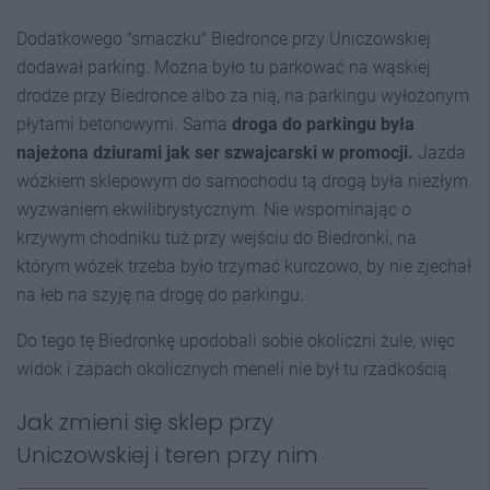
Dodatkowego "smaczku" Biedronce przy Uniczowskiej
dodawał parking. Można było tu parkować na wąskiej
drodze przy Biedronce albo za nią, na parkingu wyłożonym
płytami betonowymi. Sama
droga do parkingu była
najeżona dziurami jak ser szwajcarski w promocji.
Jazda
wózkiem sklepowym do samochodu tą drogą była niezłym
wyzwaniem ekwilibrystycznym. Nie wspominając o
krzywym chodniku tuż przy wejściu do Biedronki, na
którym wózek trzeba było trzymać kurczowo, by nie zjechał
na łeb na szyję na drogę do parkingu.
Do tego tę Biedronkę upodobali sobie okoliczni żule, więc
widok i zapach okolicznych meneli nie był tu rzadkością.
Jak zmieni się sklep przy
Uniczowskiej i teren przy nim