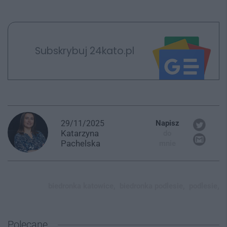
Subskrybuj 24kato.pl
29/11/2025
Napisz
Katarzyna
do
Pachelska
mnie
biedronka katowice,
biedronka podlesie,
podlesie,
Polecane