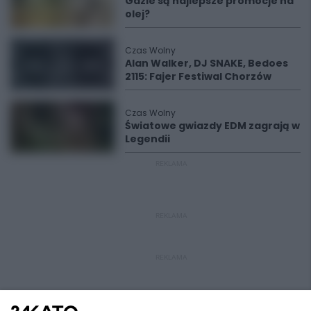
Gdzie są najlepsze promocje na
olej?
Czas Wolny
Alan Walker, DJ SNAKE, Bedoes
2115: Fajer Festiwal Chorzów
Czas Wolny
Światowe gwiazdy EDM zagrają w
Legendii
REKLAMA
REKLAMA
REKLAMA