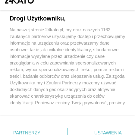
Drogi Użytkowniku,
Na naszej stronie 24kato.pl, my oraz naszych 1162
Wydawca mediów
lokalnych
zaufanych partnerów uzyskujemy dostęp i przechowujemy
informacje na urządzeniu oraz przetwarzamy dane
osobowe, takie jak unikalne identyfikatory, standardowe
informacje wysyłane przez urządzenie czy dane
przeglądania w celu zapewniania spersonalizowanych
reklam, wybór spersonalizowanych treści, pomiar reklam i
Nie zapomnij
treści, badanie odbiorców oraz ulepszanie usług. Za zgodą
zapoznać się z:
polityką prywatności
regulamin korzystania z portali
Użytkownika my i Zaufani Partnerzy możemy używać
Twoje
miasto
Skontakuj się
z nami
dokładnych danych geolokalizacyjnych oraz aktywnie
Piekary Śląskie
Kontakt
skanować charakterystykę urządzenia do celów
Chorzów
Wydawca
identyfikacji. Ponieważ cenimy Twoją prywatność, prosimy
Tarnowskie Góry
Redakcja
Ruda Śląska
Newsletter
o zgodę na korzystanie z tych technologii poprzez
Świętochłowice
Reklama
kliknięcie „Akceptuję”. Zgoda jest dobrowolna i zawsze
Tychy
możesz ją zmienić/wycofać klikając przycisk ustawień
Bytom
Katowice
prywatności znajdujący się w lewym dolnym rogu strony
PARTNERZY
USTAWIENIA
Gliwice