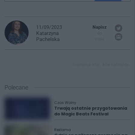
11/09/2023
Napisz
Katarzyna
do
Pachelska
mnie
biurowce ktw,
ktw katowice,
Polecane
Czas Wolny
Trwają ostatnie przygotowania
do Magic Beats Festival
Reklama