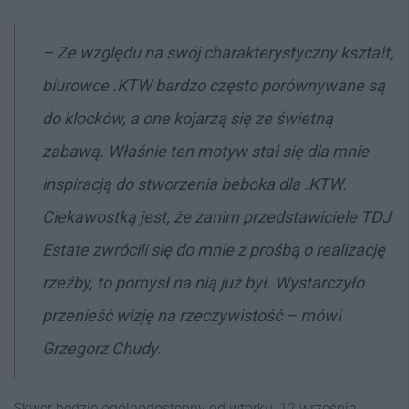
– Ze względu na swój charakterystyczny kształt,
biurowce .KTW bardzo często porównywane są
do klocków, a one kojarzą się ze świetną
zabawą. Właśnie ten motyw stał się dla mnie
inspiracją do stworzenia beboka dla .KTW.
Ciekawostką jest, że zanim przedstawiciele TDJ
Estate zwrócili się do mnie z prośbą o realizację
rzeźby, to pomysł na nią już był. Wystarczyło
przenieść wizję na rzeczywistość – mówi
Grzegorz Chudy.
Skwer będzie ogólnodostępny od wtorku, 12 września.