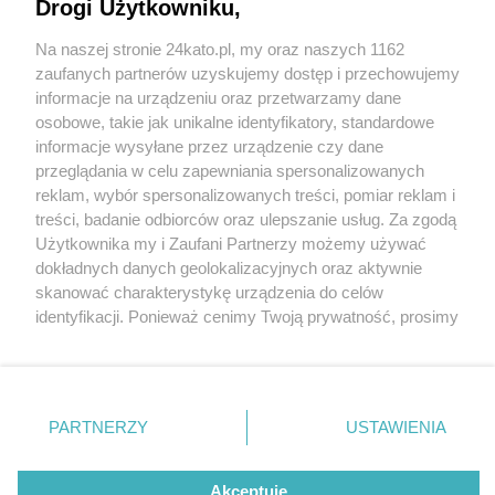
bardziej zielony. Zaczęły się nasadzenia 150
Drogi Użytkowniku,
drzew
Na naszej stronie 24kato.pl, my oraz naszych 1162
Wydawca mediów
lokalnych
zaufanych partnerów uzyskujemy dostęp i przechowujemy
4 / 4
informacje na urządzeniu oraz przetwarzamy dane
osobowe, takie jak unikalne identyfikatory, standardowe
Kościół św. Michała, Park
informacje wysyłane przez urządzenie czy dane
Kościuszki
przeglądania w celu zapewniania spersonalizowanych
reklam, wybór spersonalizowanych treści, pomiar reklam i
Nie zapomnij
treści, badanie odbiorców oraz ulepszanie usług. Za zgodą
zapoznać się z:
polityką prywatności
regulamin korzystania z portali
Użytkownika my i Zaufani Partnerzy możemy używać
Drewniany kościół pw. św. Michała Archanioła w Parku
Twoje
miasto
Skontakuj się
z nami
dokładnych danych geolokalizacyjnych oraz aktywnie
Kościuszki w jesiennej odsłonie.
Piekary Śląskie
Kontakt
skanować charakterystykę urządzenia do celów
Chorzów
Wydawca
identyfikacji. Ponieważ cenimy Twoją prywatność, prosimy
Tarnowskie Góry
Redakcja
Wróć do artykułu:
Ruda Śląska
Newsletter
o zgodę na korzystanie z tych technologii poprzez
Katowice. Park Kościuszki – jeszcze piękniejszy i
Świętochłowice
Reklama
kliknięcie „Akceptuję”. Zgoda jest dobrowolna i zawsze
Tychy
bardziej zielony. Zaczęły się nasadzenia 150 drzew
możesz ją zmienić/wycofać klikając przycisk ustawień
Bytom
Katowice
prywatności znajdujący się w lewym dolnym rogu strony
PARTNERZY
USTAWIENIA
Gliwice
. Niektóre rodzaje przetwarzania danych nie wymagają
Zabrze
REKLAMA
Zagłębie
zgody użytkownika, ale masz prawo sprzeciwić się
takiemu przetwarzaniu. Preferencje będą miały
Akceptuję