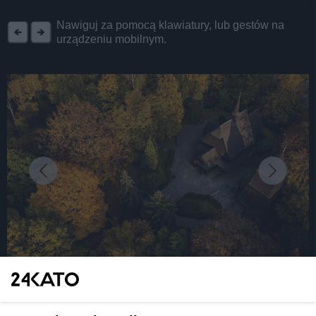
REKLAMA
Nawiguj za pomocą klawiatury, lub gestów na
urządzeniu mobilnym.
fot: UMK
Katowice. Park Kościuszki – jeszcze piękniejszy i