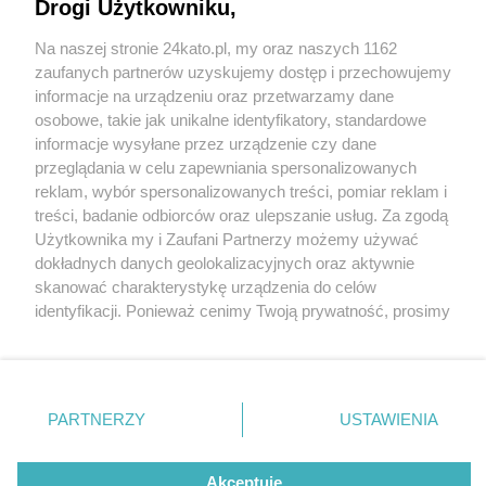
Agnieszki przejdą generalny remont pod okiem
Drogi Użytkowniku,
konserwatora zabytków. Konieczna jest
Na naszej stronie 24kato.pl, my oraz naszych 1162
wyprowadzka lokatorów
Wydawca mediów
lokalnych
zaufanych partnerów uzyskujemy dostęp i przechowujemy
informacje na urządzeniu oraz przetwarzamy dane
osobowe, takie jak unikalne identyfikatory, standardowe
1 / 3
informacje wysyłane przez urządzenie czy dane
przeglądania w celu zapewniania spersonalizowanych
Familoki ulica Agnieszki
reklam, wybór spersonalizowanych treści, pomiar reklam i
Nie zapomnij
treści, badanie odbiorców oraz ulepszanie usług. Za zgodą
Katowice
zapoznać się z:
polityką prywatności
regulamin korzystania z portali
Użytkownika my i Zaufani Partnerzy możemy używać
Twoje
miasto
Skontakuj się
z nami
dokładnych danych geolokalizacyjnych oraz aktywnie
Piekary Śląskie
Kontakt
skanować charakterystykę urządzenia do celów
Rewitalizacją objęte zostanie również najbliższe
Chorzów
Wydawca
identyfikacji. Ponieważ cenimy Twoją prywatność, prosimy
Tarnowskie Góry
Redakcja
otoczenie domów przy ul. Agnieszki.
Ruda Śląska
Newsletter
o zgodę na korzystanie z tych technologii poprzez
Świętochłowice
Reklama
kliknięcie „Akceptuję”. Zgoda jest dobrowolna i zawsze
Tychy
możesz ją zmienić/wycofać klikając przycisk ustawień
Bytom
Katowice
prywatności znajdujący się w lewym dolnym rogu strony
REKLAMA
PARTNERZY
USTAWIENIA
Gliwice
. Niektóre rodzaje przetwarzania danych nie wymagają
Zabrze
Zagłębie
zgody użytkownika, ale masz prawo sprzeciwić się
takiemu przetwarzaniu. Preferencje będą miały
Akceptuję