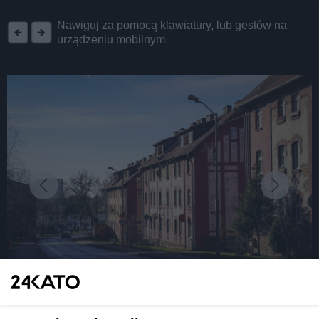
REKLAMA
Nawiguj za pomocą klawiatury, lub gestów na
urządzeniu mobilnym.
fot: KAW
Katowice. Ponad 100-letnie familoki przy ul.