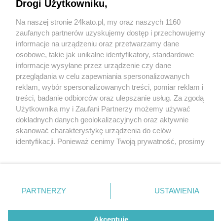
Sówki odsłonięte w Galerii Artystycznej na placu
Drogi Użytkowniku,
Grunwaldzkim
Na naszej stronie 24kato.pl, my oraz naszych 1160
Wydawca mediów
lokalnych
zaufanych partnerów uzyskujemy dostęp i przechowujemy
informacje na urządzeniu oraz przetwarzamy dane
osobowe, takie jak unikalne identyfikatory, standardowe
informacje wysyłane przez urządzenie czy dane
przeglądania w celu zapewniania spersonalizowanych
4 / 14
reklam, wybór spersonalizowanych treści, pomiar reklam i
Galeria Artystyczna
Nie zapomnij
treści, badanie odbiorców oraz ulepszanie usług. Za zgodą
zapoznać się z:
polityką prywatności
regulamin korzystania z portali
Użytkownika my i Zaufani Partnerzy możemy używać
Twoje
miasto
Skontakuj się
z nami
Katowice
dokładnych danych geolokalizacyjnych oraz aktywnie
Piekary Śląskie
Kontakt
skanować charakterystykę urządzenia do celów
Chorzów
Wydawca
identyfikacji. Ponieważ cenimy Twoją prywatność, prosimy
Tarnowskie Góry
Redakcja
Ruda Śląska
Newsletter
o zgodę na korzystanie z tych technologii poprzez
Świętochłowice
Reklama
kliknięcie „Akceptuję”. Zgoda jest dobrowolna i zawsze
Tychy
możesz ją zmienić/wycofać klikając przycisk ustawień
Bytom
Katowice
prywatności znajdujący się w lewym dolnym rogu strony
REKLAMA
PARTNERZY
USTAWIENIA
Gliwice
. Niektóre rodzaje przetwarzania danych nie wymagają
Zabrze
Zagłębie
zgody użytkownika, ale masz prawo sprzeciwić się
takiemu przetwarzaniu. Preferencje będą miały
Akceptuję