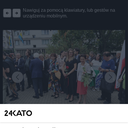
REKLAMA
Nawiguj za pomocą klawiatury, lub gestów na
urządzeniu mobilnym.
fot: Katarzyna Pachelska
Katowice. Popiersia Lucjana Czernego i Erwina