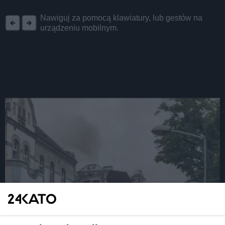
REKLAMA
Nawiguj za pomocą klawiatury, lub gestów na
urządzeniu mobilnym.