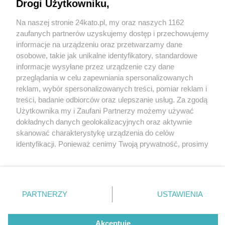
Drogi Użytkowniku,
Na naszej stronie 24kato.pl, my oraz naszych 1162
Wydawca mediów
lokalnych
zaufanych partnerów uzyskujemy dostęp i przechowujemy
informacje na urządzeniu oraz przetwarzamy dane
osobowe, takie jak unikalne identyfikatory, standardowe
informacje wysyłane przez urządzenie czy dane
przeglądania w celu zapewniania spersonalizowanych
reklam, wybór spersonalizowanych treści, pomiar reklam i
Nie zapomnij
treści, badanie odbiorców oraz ulepszanie usług. Za zgodą
zapoznać się z:
polityką prywatności
regulamin korzystania z portali
Użytkownika my i Zaufani Partnerzy możemy używać
Twoje
miasto
Skontakuj się
z nami
dokładnych danych geolokalizacyjnych oraz aktywnie
Piekary Śląskie
Kontakt
skanować charakterystykę urządzenia do celów
Chorzów
Wydawca
identyfikacji. Ponieważ cenimy Twoją prywatność, prosimy
Tarnowskie Góry
Redakcja
Ruda Śląska
Newsletter
o zgodę na korzystanie z tych technologii poprzez
Świętochłowice
Reklama
kliknięcie „Akceptuję”. Zgoda jest dobrowolna i zawsze
Tychy
fot:
możesz ją zmienić/wycofać klikając przycisk ustawień
Bytom
Katowice
prywatności znajdujący się w lewym dolnym rogu strony
PARTNERZY
USTAWIENIA
Gliwice
Katowice. Pożar w kamienicy przy ul. Chopina, w
. Niektóre rodzaje przetwarzania danych nie wymagają
Zabrze
której zginęli Kmiecikowie. Z pustostanu
Zagłębie
zgody użytkownika, ale masz prawo sprzeciwić się
wydobywa się dym
takiemu przetwarzaniu. Preferencje będą miały
Akceptuję