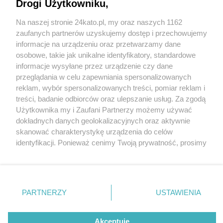
Drogi Użytkowniku,
Na naszej stronie 24kato.pl, my oraz naszych 1162
Wydawca mediów
lokalnych
zaufanych partnerów uzyskujemy dostęp i przechowujemy
informacje na urządzeniu oraz przetwarzamy dane
osobowe, takie jak unikalne identyfikatory, standardowe
informacje wysyłane przez urządzenie czy dane
przeglądania w celu zapewniania spersonalizowanych
reklam, wybór spersonalizowanych treści, pomiar reklam i
Nie zapomnij
treści, badanie odbiorców oraz ulepszanie usług. Za zgodą
zapoznać się z:
polityką prywatności
regulamin korzystania z portali
Użytkownika my i Zaufani Partnerzy możemy używać
Twoje
miasto
Skontakuj się
z nami
dokładnych danych geolokalizacyjnych oraz aktywnie
Piekary Śląskie
Kontakt
skanować charakterystykę urządzenia do celów
Chorzów
Wydawca
identyfikacji. Ponieważ cenimy Twoją prywatność, prosimy
Tarnowskie Góry
Redakcja
Ruda Śląska
Newsletter
o zgodę na korzystanie z tych technologii poprzez
Świętochłowice
Reklama
kliknięcie „Akceptuję”. Zgoda jest dobrowolna i zawsze
Tychy
fot:
możesz ją zmienić/wycofać klikając przycisk ustawień
Bytom
Katowice
prywatności znajdujący się w lewym dolnym rogu strony
PARTNERZY
USTAWIENIA
Gliwice
Katowice. Pożar w kamienicy przy ul. Chopina, w
. Niektóre rodzaje przetwarzania danych nie wymagają
Zabrze
której zginęli Kmiecikowie. Z pustostanu
Zagłębie
zgody użytkownika, ale masz prawo sprzeciwić się
wydobywa się dym
takiemu przetwarzaniu. Preferencje będą miały
Akceptuję