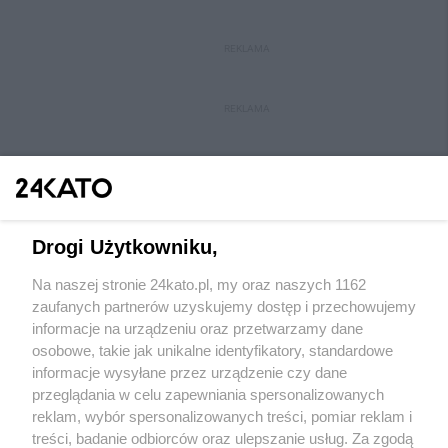
REKLAMA
REKLAMA
Drogi Użytkowniku,
Na naszej stronie 24kato.pl, my oraz naszych 1162
Wydawca mediów
lokalnych
zaufanych partnerów uzyskujemy dostęp i przechowujemy
informacje na urządzeniu oraz przetwarzamy dane
osobowe, takie jak unikalne identyfikatory, standardowe
informacje wysyłane przez urządzenie czy dane
przeglądania w celu zapewniania spersonalizowanych
reklam, wybór spersonalizowanych treści, pomiar reklam i
Nie zapomnij
treści, badanie odbiorców oraz ulepszanie usług. Za zgodą
zapoznać się z:
polityką prywatności
regulamin korzystania z portali