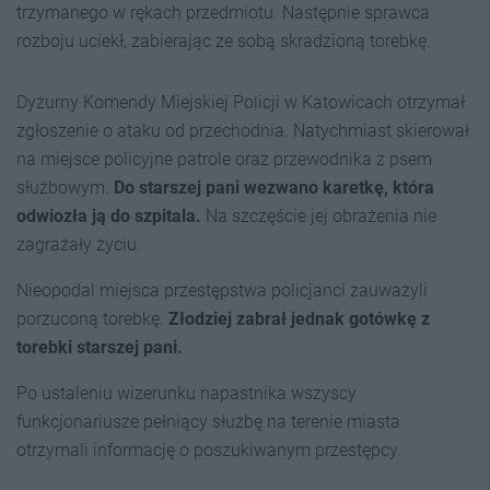
trzymanego w rękach przedmiotu. Następnie sprawca
rozboju uciekł, zabierając ze sobą skradzioną torebkę.
Dyżurny Komendy Miejskiej Policji w Katowicach otrzymał
zgłoszenie o ataku od przechodnia. Natychmiast skierował
na miejsce policyjne patrole oraz przewodnika z psem
służbowym.
Do starszej pani wezwano karetkę, która
odwiozła ją do szpitala.
Na szczęście jej obrażenia nie
zagrażały życiu.
Nieopodal miejsca przestępstwa policjanci zauważyli
porzuconą torebkę.
Złodziej zabrał jednak gotówkę z
torebki starszej pani.
Po ustaleniu wizerunku napastnika wszyscy
funkcjonariusze pełniący służbę na terenie miasta
otrzymali informację o poszukiwanym przestępcy.