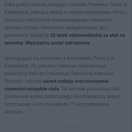
Kilka godzin później policjanci Oddziału Prewencji Policji w
Katowicach, pełniący służbę w rejonie katowickiego Rynku,
zauważyli mężczyznę odpowiadającego rysopisowi
sprawcy rozboju. Mundurowi wylegitymowali go i
potwierdzili, że jest to
32-latek odpowiedzialny za atak na
seniorkę. Mężczyzna został zatrzymany.
Sprawą zajęli się kryminalni z Komisariatu Policji II w
Katowicach. Po zebraniu materiału dowodowego
podejrzany trafił do Prokuratury Rejonowej Katowice-
Wschód i usłyszał
zarzut rozboju oraz naruszenia
czynności narządów ciała.
Na wniosek prokuratora sąd
zastosował wobec podejrzanego dwumiesięczny areszt
tymczasowy. Grozi mu kara do 15 lat pozbawienia
wolności.
REKLAMA