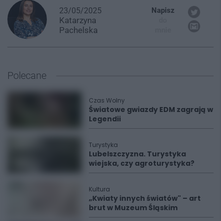
23/05/2025
Napisz
Katarzyna
do
Pachelska
mnie
Polecane
Czas Wolny
Światowe gwiazdy EDM zagrają w
Legendii
Turystyka
Lubelszczyzna. Turystyka
wiejska, czy agroturystyka?
Kultura
„Kwiaty innych światów" – art
brut w Muzeum Śląskim