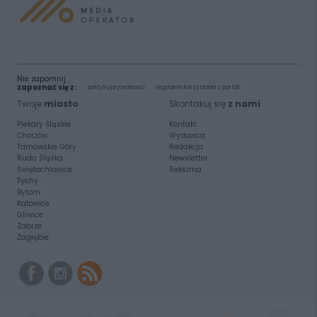
Nie zapomnij
zapoznać się z:
polityką prywatności
regulamin korzystania z portali
Twoje
miasto
Skontakuj się
z nami
Piekary Śląskie
Kontakt
Chorzów
Wydawca
Tarnowskie Góry
Redakcja
Ruda Śląska
Newsletter
Świętochłowice
Reklama
Tychy
Bytom
Katowice
Gliwice
Zabrze
Zagłębie