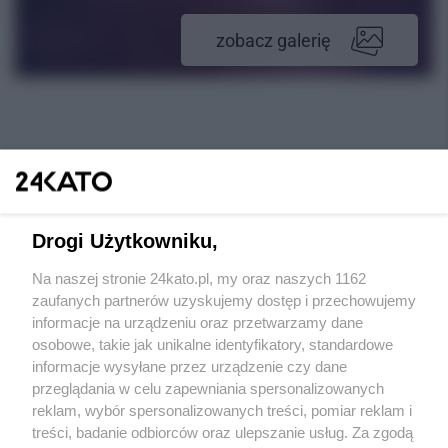
zobacz galerię
Drogi Użytkowniku,
Na naszej stronie 24kato.pl, my oraz naszych 1162
Wydawca mediów
lokalnych
zaufanych partnerów uzyskujemy dostęp i przechowujemy
informacje na urządzeniu oraz przetwarzamy dane
osobowe, takie jak unikalne identyfikatory, standardowe
informacje wysyłane przez urządzenie czy dane
przeglądania w celu zapewniania spersonalizowanych
reklam, wybór spersonalizowanych treści, pomiar reklam i
Nie zapomnij
treści, badanie odbiorców oraz ulepszanie usług. Za zgodą
zapoznać się z:
polityką prywatności
regulamin korzystania z portali