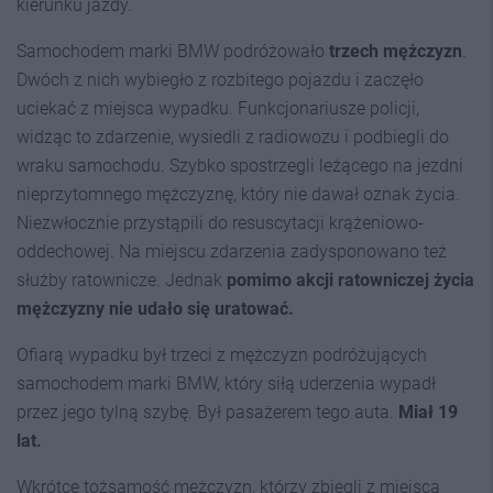
kierunku jazdy.
Samochodem marki BMW podróżowało
trzech mężczyzn
.
Dwóch z nich wybiegło z rozbitego pojazdu i zaczęło
uciekać z miejsca wypadku. Funkcjonariusze policji,
widząc to zdarzenie, wysiedli z radiowozu i podbiegli do
wraku samochodu. Szybko spostrzegli leżącego na jezdni
nieprzytomnego mężczyznę, który nie dawał oznak życia.
Niezwłocznie przystąpili do resuscytacji krążeniowo-
oddechowej. Na miejscu zdarzenia zadysponowano też
służby ratownicze. Jednak
pomimo akcji ratowniczej życia
mężczyzny nie udało się uratować.
Ofiarą wypadku był trzeci z mężczyzn podróżujących
samochodem marki BMW, który siłą uderzenia wypadł
przez jego tylną szybę. Był pasażerem tego auta.
Miał 19
lat.
Wkrótce tożsamość mężczyzn, którzy zbiegli z miejsca