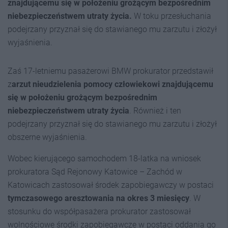
znajdującemu się w położeniu grożącym bezpośrednim
niebezpieczeństwem utraty życia.
W toku przesłuchania
podejrzany przyznał się do stawianego mu zarzutu i złożył
wyjaśnienia.
Zaś 17-letniemu pasażerowi BMW prokurator przedstawił
z
arzut nieudzielenia pomocy człowiekowi znajdującemu
się w położeniu grożącym bezpośrednim
niebezpieczeństwem utraty życia
. Również i ten
podejrzany przyznał się do stawianego mu zarzutu i złożył
obszerne wyjaśnienia.
Wobec kierującego samochodem 18-latka na wniosek
prokuratora Sąd Rejonowy Katowice – Zachód w
Katowicach zastosował środek zapobiegawczy w postaci
tymczasowego aresztowania na okres 3 miesięcy
. W
stosunku do współpasażera prokurator zastosował
wolnościowe środki zapobiegawcze w postaci oddania go