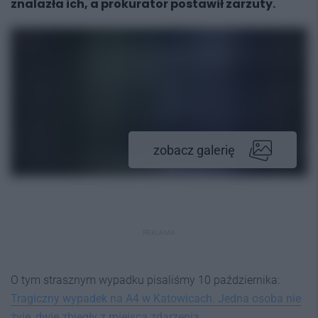
znalazła ich, a prokurator postawił zarzuty.
zobacz galerię
REKLAMA
O tym strasznym wypadku pisaliśmy 10 października:
Tragiczny wypadek na A4 w Katowicach. Jedna osoba nie
żyje, dwie zbiegły z miejsca zdarzenia