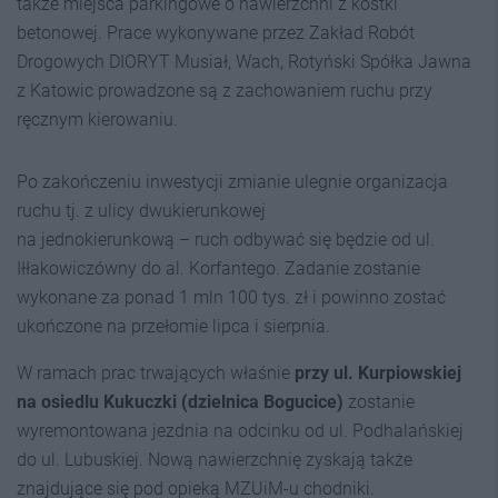
także miejsca parkingowe o nawierzchni z kostki
betonowej. Prace wykonywane przez Zakład Robót
Drogowych DIORYT Musiał, Wach, Rotyński Spółka Jawna
z Katowic prowadzone są z zachowaniem ruchu przy
ręcznym kierowaniu.
Po zakończeniu inwestycji zmianie ulegnie organizacja
ruchu tj. z ulicy dwukierunkowej
na jednokierunkową – ruch odbywać się będzie od ul.
Iłłakowiczówny do al. Korfantego. Zadanie zostanie
wykonane za ponad 1 mln 100 tys. zł i powinno zostać
ukończone na przełomie lipca i sierpnia.
W ramach prac trwających właśnie
przy ul. Kurpiowskiej
na osiedlu Kukuczki (dzielnica Bogucice)
zostanie
wyremontowana jezdnia na odcinku od ul. Podhalańskiej
do ul. Lubuskiej. Nową nawierzchnię zyskają także
znajdujące się pod opieką MZUiM-u chodniki.