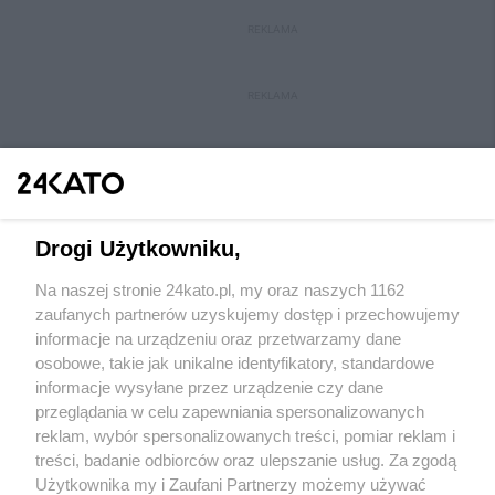
REKLAMA
REKLAMA
Drogi Użytkowniku,
Na naszej stronie 24kato.pl, my oraz naszych 1162
Wydawca mediów
lokalnych
zaufanych partnerów uzyskujemy dostęp i przechowujemy
informacje na urządzeniu oraz przetwarzamy dane
osobowe, takie jak unikalne identyfikatory, standardowe
informacje wysyłane przez urządzenie czy dane
przeglądania w celu zapewniania spersonalizowanych
reklam, wybór spersonalizowanych treści, pomiar reklam i
Nie zapomnij
treści, badanie odbiorców oraz ulepszanie usług. Za zgodą
zapoznać się z:
polityką prywatności
regulamin korzystania z portali
Użytkownika my i Zaufani Partnerzy możemy używać
Twoje
miasto
Skontakuj się
z nami