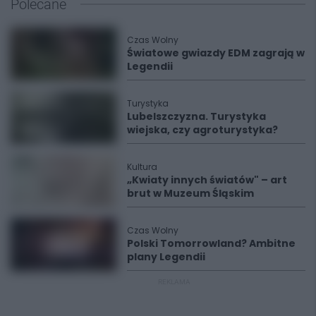
Polecane
Czas Wolny
Światowe gwiazdy EDM zagrają w
Legendii
Turystyka
Lubelszczyzna. Turystyka
wiejska, czy agroturystyka?
Kultura
„Kwiaty innych światów" – art
brut w Muzeum Śląskim
Czas Wolny
Polski Tomorrowland? Ambitne
plany Legendii
REKLAMA