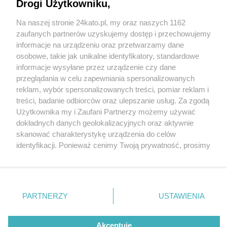
Hałdzie zostanie zamknięta. Startuje rozbiórka
Drogi Użytkowniku,
starego wiaduktu kolejowego i budowa nowego
Na naszej stronie 24kato.pl, my oraz naszych 1162
Wydawca mediów
lokalnych
zaufanych partnerów uzyskujemy dostęp i przechowujemy
informacje na urządzeniu oraz przetwarzamy dane
osobowe, takie jak unikalne identyfikatory, standardowe
informacje wysyłane przez urządzenie czy dane
przeglądania w celu zapewniania spersonalizowanych
2 / 12
reklam, wybór spersonalizowanych treści, pomiar reklam i
Wiadukt Katowice Dobrego
Nie zapomnij
treści, badanie odbiorców oraz ulepszanie usług. Za zgodą
zapoznać się z:
polityką prywatności
regulamin korzystania z portali
Użytkownika my i Zaufani Partnerzy możemy używać
Twoje
miasto
Skontakuj się
z nami
Urobku
dokładnych danych geolokalizacyjnych oraz aktywnie
Piekary Śląskie
Kontakt
skanować charakterystykę urządzenia do celów
Chorzów
Wydawca
identyfikacji. Ponieważ cenimy Twoją prywatność, prosimy
Tarnowskie Góry
Redakcja
Ruda Śląska
Newsletter
o zgodę na korzystanie z tych technologii poprzez
Świętochłowice
Reklama
kliknięcie „Akceptuję”. Zgoda jest dobrowolna i zawsze
Tychy
możesz ją zmienić/wycofać klikając przycisk ustawień
Bytom
Katowice
prywatności znajdujący się w lewym dolnym rogu strony
REKLAMA
PARTNERZY
USTAWIENIA
Gliwice
. Niektóre rodzaje przetwarzania danych nie wymagają
Zabrze
Zagłębie
zgody użytkownika, ale masz prawo sprzeciwić się
takiemu przetwarzaniu. Preferencje będą miały
Akceptuję