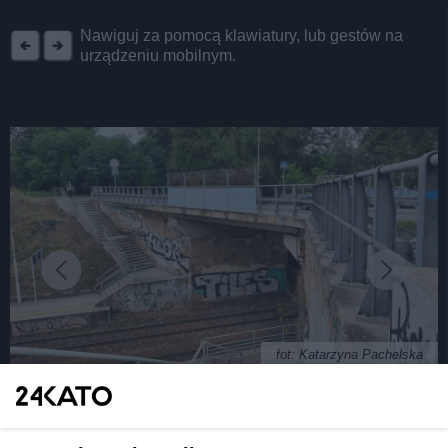
REKLAMA
Nawiguj za pomocą klawiatury, lub gestów na
urządzeniu mobilnym.
fot: Katarzyna Pachelska
Katowice. Ulica Dobrego Urobku na Załęskiej