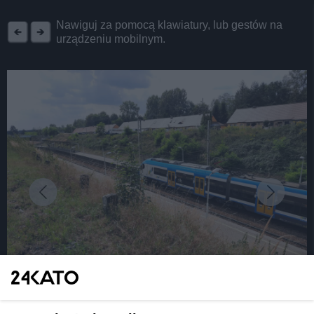
REKLAMA
Nawiguj za pomocą klawiatury, lub gestów na
urządzeniu mobilnym.
fot: Katarzyna Pachelska