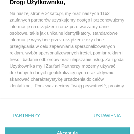
Drogi Użytkowniku,
Katowice. Ulica Dobrego Urobku na Załęskiej
Hałdzie zostanie zamknięta. Startuje rozbiórka
Na naszej stronie 24kato.pl, my oraz naszych 1162
starego wiaduktu kolejowego i budowa nowego
Wydawca mediów
lokalnych
zaufanych partnerów uzyskujemy dostęp i przechowujemy
informacje na urządzeniu oraz przetwarzamy dane
osobowe, takie jak unikalne identyfikatory, standardowe
informacje wysyłane przez urządzenie czy dane
przeglądania w celu zapewniania spersonalizowanych
4 / 12
reklam, wybór spersonalizowanych treści, pomiar reklam i
Nie zapomnij
treści, badanie odbiorców oraz ulepszanie usług. Za zgodą
Wiadukt Katowice Dobrego
zapoznać się z:
polityką prywatności
regulamin korzystania z portali
Użytkownika my i Zaufani Partnerzy możemy używać
Twoje
miasto
Skontakuj się
z nami
dokładnych danych geolokalizacyjnych oraz aktywnie
Urobku
Piekary Śląskie
Kontakt
skanować charakterystykę urządzenia do celów
Chorzów
Wydawca
identyfikacji. Ponieważ cenimy Twoją prywatność, prosimy
Tarnowskie Góry
Redakcja
Ruda Śląska
Newsletter
o zgodę na korzystanie z tych technologii poprzez
Świętochłowice
Reklama
kliknięcie „Akceptuję”. Zgoda jest dobrowolna i zawsze
Tychy
możesz ją zmienić/wycofać klikając przycisk ustawień
Bytom
Katowice
prywatności znajdujący się w lewym dolnym rogu strony
REKLAMA
PARTNERZY
USTAWIENIA
Gliwice
. Niektóre rodzaje przetwarzania danych nie wymagają
Zabrze
Zagłębie
zgody użytkownika, ale masz prawo sprzeciwić się
takiemu przetwarzaniu. Preferencje będą miały
Akceptuję