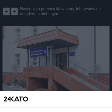
REKLAMA
Nawiguj za pomocą klawiatury, lub gestów na
urządzeniu mobilnym.
fot: KAW
Katowice. W dawnej kuchni Szpitala Murcki działa