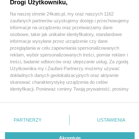
Przychodnia POZ oraz Nocnej i Świątecznej
Drogi Użytkowniku,
Opieki Zdrowotnej. Pomieszczenia zostały
Na naszej stronie 24kato.pl, my oraz naszych 1162
zmodernizowane
Wydawca mediów
lokalnych
zaufanych partnerów uzyskujemy dostęp i przechowujemy
informacje na urządzeniu oraz przetwarzamy dane
osobowe, takie jak unikalne identyfikatory, standardowe
informacje wysyłane przez urządzenie czy dane
przeglądania w celu zapewniania spersonalizowanych
1 / 11
reklam, wybór spersonalizowanych treści, pomiar reklam i
Nie zapomnij
treści, badanie odbiorców oraz ulepszanie usług. Za zgodą
Przychodnia POZ Szpital
zapoznać się z:
polityką prywatności
regulamin korzystania z portali
Użytkownika my i Zaufani Partnerzy możemy używać
Twoje
miasto
Skontakuj się
z nami
dokładnych danych geolokalizacyjnych oraz aktywnie
Murcki Katowice
Piekary Śląskie
Kontakt
skanować charakterystykę urządzenia do celów
Chorzów
Wydawca
identyfikacji. Ponieważ cenimy Twoją prywatność, prosimy
Tarnowskie Góry
Redakcja
Ruda Śląska
Newsletter
o zgodę na korzystanie z tych technologii poprzez
Świętochłowice
Reklama
kliknięcie „Akceptuję”. Zgoda jest dobrowolna i zawsze
Tychy
możesz ją zmienić/wycofać klikając przycisk ustawień
Bytom
Katowice
prywatności znajdujący się w lewym dolnym rogu strony
REKLAMA
PARTNERZY
USTAWIENIA
Gliwice
. Niektóre rodzaje przetwarzania danych nie wymagają
Zabrze
Zagłębie
zgody użytkownika, ale masz prawo sprzeciwić się
takiemu przetwarzaniu. Preferencje będą miały
Akceptuję