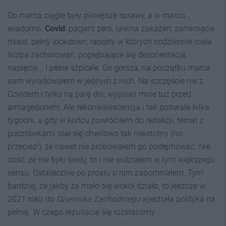
Do marca ciągle były pilniejsze sprawy, a w marcu...
wiadomo.
Covid
: pacjent zero, lawina zakażeń, zamknięcie
miast, pełny lockdown, raporty w których codziennie rosła
liczba zachorowań, pogłębiające się dezorientacja,
napięcie... I pełne szpitale. Co gorsza, na początku marca
sam wylądowałem w jednym z nich. Na szczęście nie z
Covidem i tylko na parę dni, wypisali mnie tuż przed
armagedonem. Ale rekonwalescencja i tak potrwała kilka
tygodni, a gdy w końcu powróciłem do redakcji, temat z
pocztówkami stał się chwilowo tak nieistotny (no
przecież!), że nawet nie próbowałem go podejmować. Nie
dość, że nie było kiedy, to i nie widziałem w tym większego
sensu. Ostatecznie po prostu o nim zapomniałem. Tym
bardziej, że jakby za mało się wokół działo, to jeszcze w
2021 roku do
Dziennika Zachodniego
wjechała polityka na
pełnej. W czego rezultacie się rozstaliśmy.