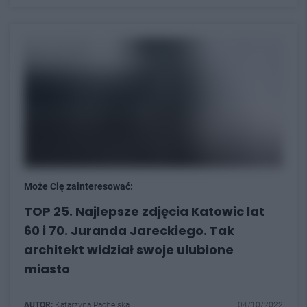
Może Cię zainteresować:
TOP 25. Najlepsze zdjęcia Katowic lat
60 i 70. Juranda Jareckiego. Tak
architekt widział swoje ulubione
miasto
AUTOR:
Katarzyna Pachelska
04/10/2022