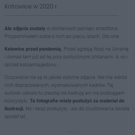
Katowice w 2020 r.
Ale
zdjęcia zostały
w otchłaniach pamięci smartfona.
Przypomniałem sobie o nich po pięciu latach. Oto one.
Katowice przed pandemią.
Przed agresją Rosji na Ukrainę
i ilomaś tam już od tej pory politycznymi zmianami. A, no i
sprzed katoarmagedonu...
Oczywiście nie są to jakieś wybitne zdjęcia. Nie ma wśród
nich dopracowanych, wysmakowanych kadrów. Tej
surówki celowo tu zresztą nie kadruję ani nie podciągam
kolorystyki.
Te fotografie miały posłużyć za materiał do
ilustracji.
No i teraz posłużyły - ale do zilustrowania świata
sprzed lat.
REKLAMA