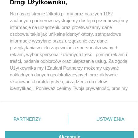
nowy blok TBS-u. Przy ul. Kossutha 11 powstanie
Drogi Użytkowniku,
około 80 mieszkań na wynajem, oddział
Na naszej stronie 24kato.pl, my oraz naszych 1162
przedszkola oraz biura
Wydawca mediów
lokalnych
zaufanych partnerów uzyskujemy dostęp i przechowujemy
informacje na urządzeniu oraz przetwarzamy dane
osobowe, takie jak unikalne identyfikatory, standardowe
informacje wysyłane przez urządzenie czy dane
przeglądania w celu zapewniania spersonalizowanych
2 / 3
reklam, wybór spersonalizowanych treści, pomiar reklam i
Nie zapomnij
treści, badanie odbiorców oraz ulepszanie usług. Za zgodą
Biurowiec Kossutha 11
zapoznać się z:
polityką prywatności
regulamin korzystania z portali
Użytkownika my i Zaufani Partnerzy możemy używać
Twoje
miasto
Skontakuj się
z nami
dokładnych danych geolokalizacyjnych oraz aktywnie
Katowice 02
Piekary Śląskie
Kontakt
skanować charakterystykę urządzenia do celów
Chorzów
Wydawca
identyfikacji. Ponieważ cenimy Twoją prywatność, prosimy
Tarnowskie Góry
Redakcja
Ruda Śląska
Newsletter
o zgodę na korzystanie z tych technologii poprzez
Świętochłowice
Reklama
kliknięcie „Akceptuję”. Zgoda jest dobrowolna i zawsze
Tychy
możesz ją zmienić/wycofać klikając przycisk ustawień
Bytom
Katowice
prywatności znajdujący się w lewym dolnym rogu strony
REKLAMA
PARTNERZY
USTAWIENIA
Gliwice
. Niektóre rodzaje przetwarzania danych nie wymagają
Zabrze
Zagłębie
zgody użytkownika, ale masz prawo sprzeciwić się
takiemu przetwarzaniu. Preferencje będą miały
Akceptuję