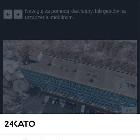
REKLAMA
Nawiguj za pomocą klawiatury, lub gestów na
urządzeniu mobilnym.
fot:
Katowice. Wyburzą stary biurowiec, by postawić