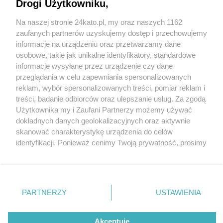
wsiadł... za stery samolotu. Interwencja policji na
Drogi Użytkowniku,
lotnisku Muchowiec
Na naszej stronie 24kato.pl, my oraz naszych 1162
Wydawca mediów
lokalnych
zaufanych partnerów uzyskujemy dostęp i przechowujemy
informacje na urządzeniu oraz przetwarzamy dane
3 / 3
osobowe, takie jak unikalne identyfikatory, standardowe
informacje wysyłane przez urządzenie czy dane
Pijany pilot samolotu
przeglądania w celu zapewniania spersonalizowanych
reklam, wybór spersonalizowanych treści, pomiar reklam i
Katowice Muchowiec 3
Nie zapomnij
treści, badanie odbiorców oraz ulepszanie usług. Za zgodą
zapoznać się z:
polityką prywatności
regulamin korzystania z portali
Użytkownika my i Zaufani Partnerzy możemy używać
Twoje
miasto
Skontakuj się
z nami
dokładnych danych geolokalizacyjnych oraz aktywnie
Wróć do artykułu:
Piekary Śląskie
Kontakt
skanować charakterystykę urządzenia do celów
Katowice. Wychylił parę głębszych, a potem
Chorzów
Wydawca
identyfikacji. Ponieważ cenimy Twoją prywatność, prosimy
Tarnowskie Góry
Redakcja
wsiadł... za stery samolotu. Interwencja policji na
Ruda Śląska
Newsletter
o zgodę na korzystanie z tych technologii poprzez
lotnisku Muchowiec
Świętochłowice
Reklama
kliknięcie „Akceptuję”. Zgoda jest dobrowolna i zawsze
Tychy
możesz ją zmienić/wycofać klikając przycisk ustawień
Bytom
Katowice
prywatności znajdujący się w lewym dolnym rogu strony
REKLAMA
PARTNERZY
USTAWIENIA
Gliwice
. Niektóre rodzaje przetwarzania danych nie wymagają
Zabrze
Zagłębie
zgody użytkownika, ale masz prawo sprzeciwić się
takiemu przetwarzaniu. Preferencje będą miały
Akceptuję