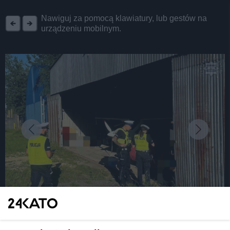
REKLAMA
Nawiguj za pomocą klawiatury, lub gestów na
urządzeniu mobilnym.
fot: Policja Śląska
Katowice. Wychylił parę głębszych, a potem