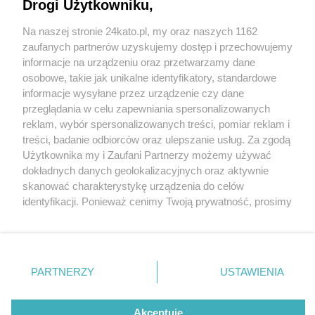
Drogi Użytkowniku,
Katowice wyremontują 2 zabytkowe kamienice.
Ich lokatorami zostaną podopieczni katowickiego
Na naszej stronie 24kato.pl, my oraz naszych 1162
MOPS-u
Wydawca mediów
lokalnych
zaufanych partnerów uzyskujemy dostęp i przechowujemy
informacje na urządzeniu oraz przetwarzamy dane
osobowe, takie jak unikalne identyfikatory, standardowe
informacje wysyłane przez urządzenie czy dane
przeglądania w celu zapewniania spersonalizowanych
2 / 3
reklam, wybór spersonalizowanych treści, pomiar reklam i
Nie zapomnij
treści, badanie odbiorców oraz ulepszanie usług. Za zgodą
Oficyna, czyli kamienica
zapoznać się z:
polityką prywatności
regulamin korzystania z portali
Użytkownika my i Zaufani Partnerzy możemy używać
Twoje
miasto
Skontakuj się
z nami
dokładnych danych geolokalizacyjnych oraz aktywnie
przy ul. 11 Listopada 8
Piekary Śląskie
Kontakt
skanować charakterystykę urządzenia do celów
Chorzów
Wydawca
identyfikacji. Ponieważ cenimy Twoją prywatność, prosimy
Tarnowskie Góry
Redakcja
Ruda Śląska
Newsletter
o zgodę na korzystanie z tych technologii poprzez
Świętochłowice
Reklama
kliknięcie „Akceptuję”. Zgoda jest dobrowolna i zawsze
Tychy
możesz ją zmienić/wycofać klikając przycisk ustawień
Bytom
Katowice
prywatności znajdujący się w lewym dolnym rogu strony
REKLAMA
PARTNERZY
USTAWIENIA
Gliwice
. Niektóre rodzaje przetwarzania danych nie wymagają
Zabrze
Zagłębie
zgody użytkownika, ale masz prawo sprzeciwić się
takiemu przetwarzaniu. Preferencje będą miały
Akceptuję