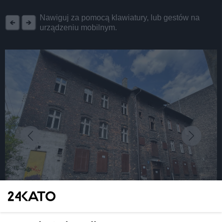
REKLAMA
Nawiguj za pomocą klawiatury, lub gestów na
urządzeniu mobilnym.
fot: fot. M. Malina