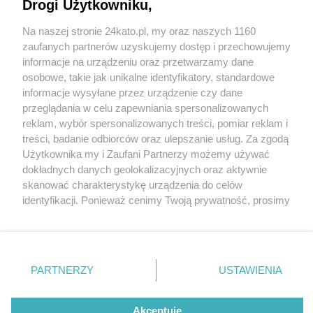
budowy węzła przesiadkowego przy św. Jana
Drogi Użytkowniku,
Na naszej stronie 24kato.pl, my oraz naszych 1160
Wydawca mediów
lokalnych
zaufanych partnerów uzyskujemy dostęp i przechowujemy
informacje na urządzeniu oraz przetwarzamy dane
2 / 2
osobowe, takie jak unikalne identyfikatory, standardowe
informacje wysyłane przez urządzenie czy dane
Widok na wiadukt od strony
przeglądania w celu zapewniania spersonalizowanych
reklam, wybór spersonalizowanych treści, pomiar reklam i
ul. św. Jana
Nie zapomnij
treści, badanie odbiorców oraz ulepszanie usług. Za zgodą
zapoznać się z:
polityką prywatności
regulamin korzystania z portali
Użytkownika my i Zaufani Partnerzy możemy używać
Twoje
miasto
Skontakuj się
z nami
dokładnych danych geolokalizacyjnych oraz aktywnie
Wróć do artykułu:
Piekary Śląskie
Kontakt
skanować charakterystykę urządzenia do celów
Katowice z umową na dofinansowanie dla
Chorzów
Wydawca
identyfikacji. Ponieważ cenimy Twoją prywatność, prosimy
Tarnowskie Góry
Redakcja
budowy węzła przesiadkowego przy św. Jana
Ruda Śląska
Newsletter
o zgodę na korzystanie z tych technologii poprzez
Świętochłowice
Reklama
kliknięcie „Akceptuję”. Zgoda jest dobrowolna i zawsze
Tychy
możesz ją zmienić/wycofać klikając przycisk ustawień
Bytom
Katowice
prywatności znajdujący się w lewym dolnym rogu strony
REKLAMA
PARTNERZY
USTAWIENIA
Gliwice
. Niektóre rodzaje przetwarzania danych nie wymagają
Zabrze
Zagłębie
zgody użytkownika, ale masz prawo sprzeciwić się
takiemu przetwarzaniu. Preferencje będą miały
Akceptuję