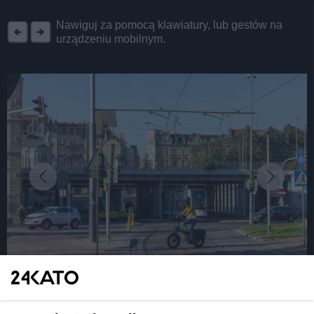
REKLAMA
Nawiguj za pomocą klawiatury, lub gestów na
urządzeniu mobilnym.
fot: S. Rybok
Katowice z umową na dofinansowanie dla