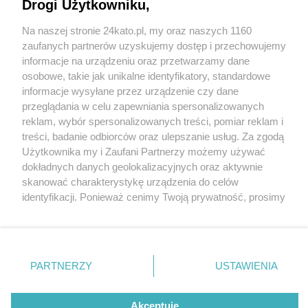
Interdyscyplinarnego Centrum Chemii
Drogi Użytkowniku,
Uniwersytetu Śląskiego. Budynek powstaje przy
Na naszej stronie 24kato.pl, my oraz naszych 1160
ul. Moniuszki
Wydawca mediów
lokalnych
zaufanych partnerów uzyskujemy dostęp i przechowujemy
informacje na urządzeniu oraz przetwarzamy dane
osobowe, takie jak unikalne identyfikatory, standardowe
informacje wysyłane przez urządzenie czy dane
przeglądania w celu zapewniania spersonalizowanych
2 / 12
reklam, wybór spersonalizowanych treści, pomiar reklam i
Nie zapomnij
treści, badanie odbiorców oraz ulepszanie usług. Za zgodą
Slaskie Interdyscyplinarne
zapoznać się z:
polityką prywatności
regulamin korzystania z portali
Użytkownika my i Zaufani Partnerzy możemy używać
Twoje
miasto
Skontakuj się
z nami
dokładnych danych geolokalizacyjnych oraz aktywnie
Centrum Chemii Katowice 12
Piekary Śląskie
Kontakt
skanować charakterystykę urządzenia do celów
Chorzów
Wydawca
identyfikacji. Ponieważ cenimy Twoją prywatność, prosimy
Tarnowskie Góry
Redakcja
Ruda Śląska
Newsletter
o zgodę na korzystanie z tych technologii poprzez
Świętochłowice
Reklama
kliknięcie „Akceptuję”. Zgoda jest dobrowolna i zawsze
Tychy
możesz ją zmienić/wycofać klikając przycisk ustawień
Bytom
Katowice
prywatności znajdujący się w lewym dolnym rogu strony
REKLAMA
PARTNERZY
USTAWIENIA
Gliwice
. Niektóre rodzaje przetwarzania danych nie wymagają
Zabrze
Zagłębie
zgody użytkownika, ale masz prawo sprzeciwić się
takiemu przetwarzaniu. Preferencje będą miały
Akceptuję