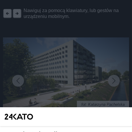
REKLAMA
Nawiguj za pomocą klawiatury, lub gestów na
urządzeniu mobilnym.
fot: Katarzyna Pachelska
Katowice. Zaczęła się budowa Śląskiego