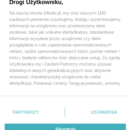
2025: tramwaj na południe, velostrada do
Drogi Użytkowniku,
Mysłowic, drogi wokół nowego stadionu
Na naszej stronie 24kato.pl, my oraz naszych 1162
Wydawca mediów
lokalnych
zaufanych partnerów uzyskujemy dostęp i przechowujemy
informacje na urządzeniu oraz przetwarzamy dane
osobowe, takie jak unikalne identyfikatory, standardowe
informacje wysyłane przez urządzenie czy dane
2 / 3
przeglądania w celu zapewniania spersonalizowanych
Katowice ulica rower droga
reklam, wybór spersonalizowanych treści, pomiar reklam i
Nie zapomnij
treści, badanie odbiorców oraz ulepszanie usług. Za zgodą
zapoznać się z:
polityką prywatności
regulamin korzystania z portali
Użytkownika my i Zaufani Partnerzy możemy używać
Twoje
miasto
Skontakuj się
z nami
Środki na transport wydatkowane będą również na
dokładnych danych geolokalizacyjnych oraz aktywnie
Piekary Śląskie
Kontakt
skanować charakterystykę urządzenia do celów
rozwój infrastruktury rowerowej w Katowicach.
Chorzów
Wydawca
identyfikacji. Ponieważ cenimy Twoją prywatność, prosimy
Tarnowskie Góry
Redakcja
Ruda Śląska
Newsletter
o zgodę na korzystanie z tych technologii poprzez
Świętochłowice
Reklama
kliknięcie „Akceptuję”. Zgoda jest dobrowolna i zawsze
Tychy
możesz ją zmienić/wycofać klikając przycisk ustawień
Bytom
Katowice
prywatności znajdujący się w lewym dolnym rogu strony
REKLAMA
PARTNERZY
USTAWIENIA
Gliwice
. Niektóre rodzaje przetwarzania danych nie wymagają
Zabrze
Zagłębie
zgody użytkownika, ale masz prawo sprzeciwić się
takiemu przetwarzaniu. Preferencje będą miały
Akceptuję