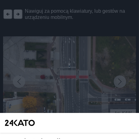
REKLAMA
Nawiguj za pomocą klawiatury, lub gestów na
urządzeniu mobilnym.
fot: KAW
Katowice. Zadania z zakresu transportu na rok