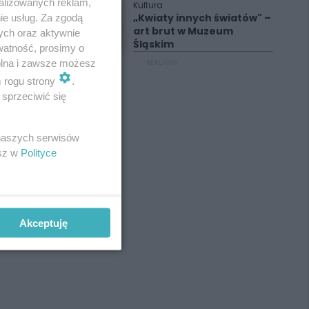
alizowanych reklam,
Kultura
„Kwiaty innych światów" –
ie usług. Za zgodą
art brut w Muzeum
ych oraz aktywnie
Śląskim
watność, prosimy o
wolna i zawsze możesz
REKLAMA
m rogu strony
.
sprzeciwić się
 naszych serwisów
esz w
Polityce
Akceptuję