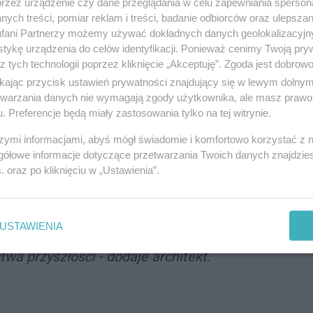
przez urządzenie czy dane przeglądania w celu zapewniania sperson
ajbardziej prestiżowa inwestycja mieszkaniowa w
ych treści, pomiar reklam i treści, badanie odbiorców oraz ulepszan
dziej oczekiwany projekt premium na Śląsku".
fani Partnerzy możemy używać dokładnych danych geolokalizacyjn
howski.
tykę urządzenia do celów identyfikacji. Ponieważ cenimy Twoją pry
z tych technologii poprzez kliknięcie „Akceptuję”. Zgoda jest dobro
ikając przycisk ustawień prywatności znajdujący się w lewym dolny
etwarzania danych nie wymagają zgody użytkownika, ale masz prawo 
cie było stworzenie koncepcji budynku, który
. Preferencje będą miały zastosowania tylko na tej witrynie.
ane potrzeby mieszkańców, ale także wpisuje
szymi informacjami, abyś mógł świadomie i komfortowo korzystać z
gółowe informacje dotyczące przetwarzania Twoich danych znajdzi
jącej się aglomeracji śląskiej -
mówi Wojciech
s
. oraz po kliknięciu w „Ustawienia”.
ło harmonijne połączenie nowoczesnej
dzictwem Katowic. Projekt ten plasuje Katowice
USTAWIENIA
hitektury mieszkaniowej w Polsce, będąc
a przyszłości - dodaje architekt.