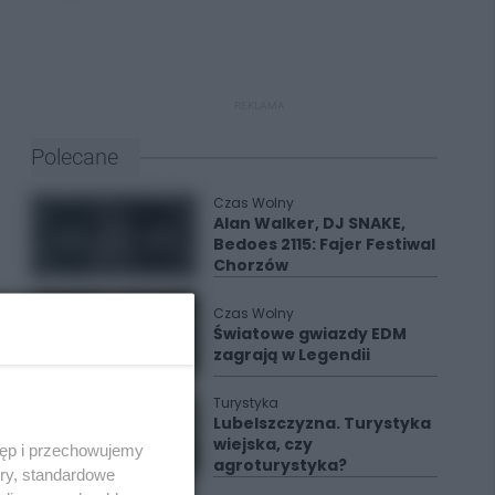
REKLAMA
Polecane
Czas Wolny
Alan Walker, DJ SNAKE,
Bedoes 2115: Fajer Festiwal
Chorzów
Czas Wolny
Światowe gwiazdy EDM
zagrają w Legendii
Turystyka
Lubelszczyzna. Turystyka
wiejska, czy
tęp i przechowujemy
agroturystyka?
ory, standardowe