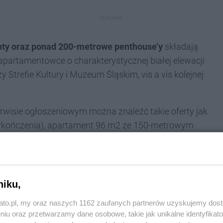
REKLAMA
nty oraz ponad 200-metrowe penthouse’y
składają
partamentowce o charakterystycznej białej elewacji
y Strefie Kultury i Muzeum Śląskim, vis a vis kolejnej
.
rwisie ogłoszeniowym można znaleźć takie oferty jak
 wykończenia), apartament 96 m2 ze 150-metrowym
dgórników 14 już
niku,
kato.pl, my oraz naszych 1162 zaufanych partnerów uzyskujemy dos
niu oraz przetwarzamy dane osobowe, takie jak unikalne identyfikat