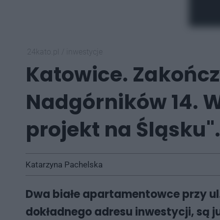
24kato.pl
/
inwestycje
Katowice. Zakońc
Nadgórników 14. W
projekt na Śląsku"
Katarzyna Pachelska
Dwa białe apartamentowce przy ul.
dokładnego adresu inwestycji, są j