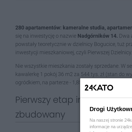
280 apartamentów: kameralne studia, apartame
się na inwestycję o nazwie
Nadgórników 14.
Dwa a
powstały teoretycznie w dzielnicy Bogucice, tuż prz
inwestycji mieszkaniowej, czyli Pierwszej Dzielnicy
Nie wszystkie mieszkania zostały sprzedane. W se
kawalerkę 1 pokój 36 m2 za 544 tys. zł (stan do
ogródkiem, na parterze - 1,85 mln zł.
Pierwszy etap inwestycji Na
Drogi Użytkow
zbudowany
Na naszej stronie 24
informacje na urządze