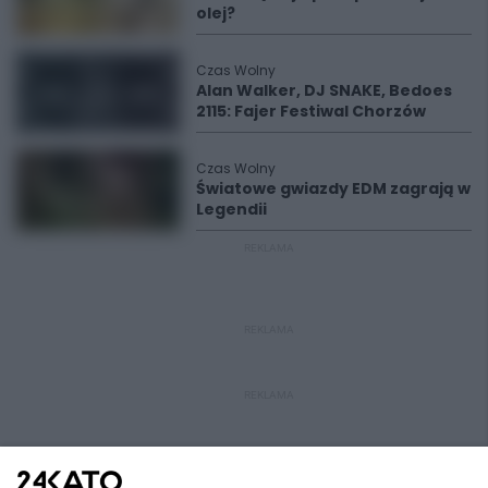
olej?
Czas Wolny
Alan Walker, DJ SNAKE, Bedoes
2115: Fajer Festiwal Chorzów
Czas Wolny
Światowe gwiazdy EDM zagrają w
Legendii
REKLAMA
REKLAMA
REKLAMA