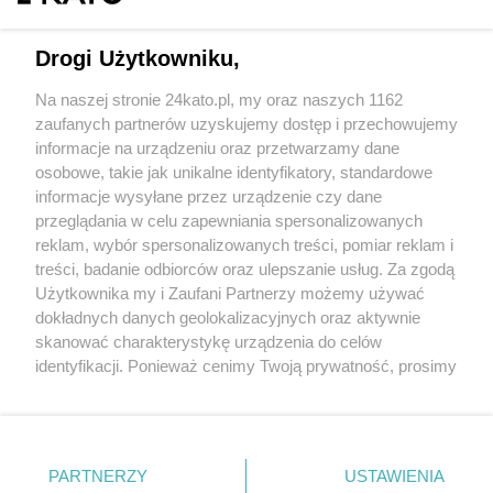
Drogi Użytkowniku,
Na naszej stronie 24kato.pl, my oraz naszych 1162
Wydawca mediów
lokalnych
zaufanych partnerów uzyskujemy dostęp i przechowujemy
informacje na urządzeniu oraz przetwarzamy dane
osobowe, takie jak unikalne identyfikatory, standardowe
informacje wysyłane przez urządzenie czy dane
przeglądania w celu zapewniania spersonalizowanych
reklam, wybór spersonalizowanych treści, pomiar reklam i
Nie zapomnij
treści, badanie odbiorców oraz ulepszanie usług. Za zgodą
zapoznać się z:
polityką prywatności
regulamin korzystania z portali
Użytkownika my i Zaufani Partnerzy możemy używać
Twoje
miasto
Skontakuj się
z nami
dokładnych danych geolokalizacyjnych oraz aktywnie
Piekary Śląskie
Kontakt
skanować charakterystykę urządzenia do celów
Chorzów
Wydawca
identyfikacji. Ponieważ cenimy Twoją prywatność, prosimy
Tarnowskie Góry
Redakcja
Ruda Śląska
Newsletter
o zgodę na korzystanie z tych technologii poprzez
Świętochłowice
Reklama
kliknięcie „Akceptuję”. Zgoda jest dobrowolna i zawsze
Tychy
możesz ją zmienić/wycofać klikając przycisk ustawień
Bytom
Katowice
prywatności znajdujący się w lewym dolnym rogu strony
PARTNERZY
USTAWIENIA
Gliwice
. Niektóre rodzaje przetwarzania danych nie wymagają