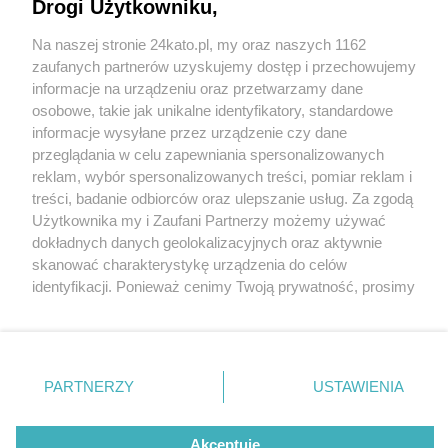
Budowano ją przez prawie 30 lat. Zobaczcie
Drogi Użytkowniku,
zdjęcia Jarosława Lorenza
Na naszej stronie 24kato.pl, my oraz naszych 1162
Wydawca mediów
lokalnych
zaufanych partnerów uzyskujemy dostęp i przechowujemy
informacje na urządzeniu oraz przetwarzamy dane
osobowe, takie jak unikalne identyfikatory, standardowe
informacje wysyłane przez urządzenie czy dane
przeglądania w celu zapewniania spersonalizowanych
reklam, wybór spersonalizowanych treści, pomiar reklam i
Nie zapomnij
treści, badanie odbiorców oraz ulepszanie usług. Za zgodą
28 / 1
zapoznać się z:
polityką prywatności
regulamin korzystania z portali
Użytkownika my i Zaufani Partnerzy możemy używać
Twoje
miasto
Skontakuj się
z nami
dokładnych danych geolokalizacyjnych oraz aktywnie
Piekary Śląskie
Kontakt
skanować charakterystykę urządzenia do celów
Chorzów
Wydawca
identyfikacji. Ponieważ cenimy Twoją prywatność, prosimy
Tarnowskie Góry
Redakcja
Ruda Śląska
Newsletter
o zgodę na korzystanie z tych technologii poprzez
Świętochłowice
Reklama
kliknięcie „Akceptuję”. Zgoda jest dobrowolna i zawsze
Tychy
możesz ją zmienić/wycofać klikając przycisk ustawień
Bytom
Katowice
prywatności znajdujący się w lewym dolnym rogu strony
REKLAMA
PARTNERZY
USTAWIENIA
Gliwice
. Niektóre rodzaje przetwarzania danych nie wymagają
Zabrze
Zagłębie
zgody użytkownika, ale masz prawo sprzeciwić się
takiemu przetwarzaniu. Preferencje będą miały
Akceptuję