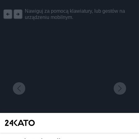
REKLAMA
Nawiguj za pomocą klawiatury, lub gestów na
urządzeniu mobilnym.
Katowicka archikatedra w objęciach nocy.