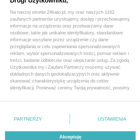
Drogi Użytkowniku,
Na naszej stronie 24kato.pl, my oraz naszych 1162
Wydawca mediów
lokalnych
zaufanych partnerów uzyskujemy dostęp i przechowujemy
informacje na urządzeniu oraz przetwarzamy dane
osobowe, takie jak unikalne identyfikatory, standardowe
informacje wysyłane przez urządzenie czy dane
przeglądania w celu zapewniania spersonalizowanych
reklam, wybór spersonalizowanych treści, pomiar reklam i
Nie zapomnij
treści, badanie odbiorców oraz ulepszanie usług. Za zgodą
zapoznać się z:
polityką prywatności
regulamin korzystania z portali
Użytkownika my i Zaufani Partnerzy możemy używać
Twoje
miasto
Skontakuj się
z nami
dokładnych danych geolokalizacyjnych oraz aktywnie
Piekary Śląskie
Kontakt
skanować charakterystykę urządzenia do celów
Chorzów
Wydawca
identyfikacji. Ponieważ cenimy Twoją prywatność, prosimy
Tarnowskie Góry
Redakcja
Ruda Śląska
Newsletter
o zgodę na korzystanie z tych technologii poprzez
Świętochłowice
Reklama
kliknięcie „Akceptuję”. Zgoda jest dobrowolna i zawsze
Tychy
możesz ją zmienić/wycofać klikając przycisk ustawień
Bytom
Katowice
prywatności znajdujący się w lewym dolnym rogu strony
PARTNERZY
USTAWIENIA
Gliwice
. Niektóre rodzaje przetwarzania danych nie wymagają
Zabrze
Zagłębie
zgody użytkownika, ale masz prawo sprzeciwić się
Akceptuję
takiemu przetwarzaniu. Preferencje będą miały