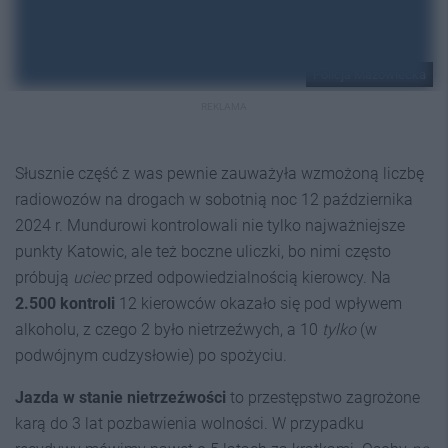
Policja Mazowiecka
REKLAMA
Słusznie część z was pewnie zauważyła wzmożoną liczbę
radiowozów na drogach w sobotnią noc 12 października
2024 r. Mundurowi kontrolowali nie tylko najważniejsze
punkty Katowic, ale też boczne uliczki, bo nimi często
próbują
uciec
przed odpowiedzialnością kierowcy. Na
2.500 kontroli
12 kierowców okazało się pod wpływem
alkoholu, z czego 2 było nietrzeźwych, a 10
tylko
(w
podwójnym cudzysłowie) po spożyciu.
Jazda w stanie nietrzeźwości
to przestępstwo zagrożone
karą do 3 lat pozbawienia wolności. W przypadku