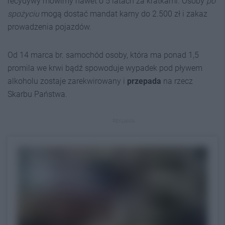
recydywy mówimy nawet o 5 latach za kratkami. Osoby
po
spożyciu
mogą dostać mandat karny do 2.500 zł i zakaz
prowadzenia pojazdów.
Od 14 marca br. samochód osoby, która ma ponad 1,5
promila we krwi bądź spowoduje wypadek pod pływem
alkoholu zostaje zarekwirowany i
przepada
na rzecz
Skarbu Państwa.
REKLAMA