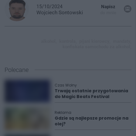
15/10/2024
Napisz
Wojciech
Sontowski
do mnie
alkohol,
kontrola,
pijani kierowcy,
mandaty,
konfiskata samochodu za alkohol,
Polecane
Czas Wolny
Trwają ostatnie przygotowania
do Magic Beats Festival
Reklama
Gdzie są najlepsze promocje na
olej?