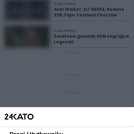
Czas Wolny
Alan Walker, DJ SNAKE, Bedoes
2115: Fajer Festiwal Chorzów
Czas Wolny
Światowe gwiazdy EDM zagrają w
Legendii
REKLAMA
REKLAMA
REKLAMA