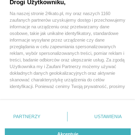
pierwszak, czyli bezpieczna droga do szkoły"
Drogi Użytkowniku,
Na naszej stronie 24kato.pl, my oraz naszych 1160
Wydawca mediów
lokalnych
zaufanych partnerów uzyskujemy dostęp i przechowujemy
informacje na urządzeniu oraz przetwarzamy dane
osobowe, takie jak unikalne identyfikatory, standardowe
informacje wysyłane przez urządzenie czy dane
przeglądania w celu zapewniania spersonalizowanych
1 / 9
reklam, wybór spersonalizowanych treści, pomiar reklam i
Nie zapomnij
treści, badanie odbiorców oraz ulepszanie usług. Za zgodą
Policja w szkole prof
zapoznać się z:
polityką prywatności
regulamin korzystania z portali
Użytkownika my i Zaufani Partnerzy możemy używać
Twoje
miasto
Skontakuj się
z nami
dokładnych danych geolokalizacyjnych oraz aktywnie
Piekary Śląskie
Kontakt
skanować charakterystykę urządzenia do celów
Chorzów
Wydawca
identyfikacji. Ponieważ cenimy Twoją prywatność, prosimy
Tarnowskie Góry
Redakcja
Ruda Śląska
Newsletter
o zgodę na korzystanie z tych technologii poprzez
Świętochłowice
Reklama
kliknięcie „Akceptuję”. Zgoda jest dobrowolna i zawsze
Tychy
możesz ją zmienić/wycofać klikając przycisk ustawień
Bytom
Katowice
prywatności znajdujący się w lewym dolnym rogu strony
REKLAMA
PARTNERZY
USTAWIENIA
Gliwice
. Niektóre rodzaje przetwarzania danych nie wymagają
Zabrze
Zagłębie
zgody użytkownika, ale masz prawo sprzeciwić się
takiemu przetwarzaniu. Preferencje będą miały
Akceptuję