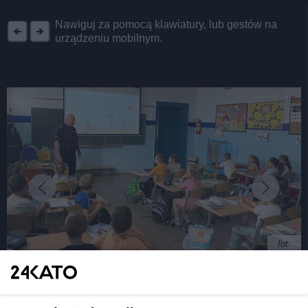
REKLAMA
Nawiguj za pomocą klawiatury, lub gestów na
urządzeniu mobilnym.
fot:
Katowicka policja prowadzi akcję "Błyskotliwy